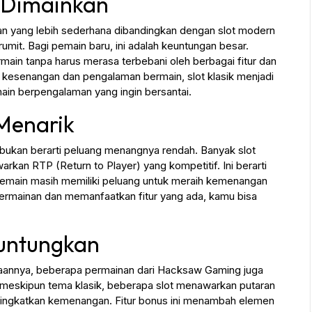
 Dimainkan
ran yang lebih sederhana dibandingkan dengan slot modern
 rumit. Bagi pemain baru, ini adalah keuntungan besar.
in tanpa harus merasa terbebani oleh berbagai fitur dan
 kesenangan dan pengalaman bermain, slot klasik menjadi
ain berpengalaman yang ingin bersantai.
Menarik
, bukan berarti peluang menangnya rendah. Banyak slot
an RTP (Return to Player) yang kompetitif. Ini berarti
pemain masih memiliki peluang untuk meraih kemenangan
mainan dan memanfaatkan fitur yang ada, kamu bisa
untungkan
naannya, beberapa permainan dari Hacksaw Gaming juga
, meskipun tema klasik, beberapa slot menawarkan putaran
eningkatkan kemenangan. Fitur bonus ini menambah elemen