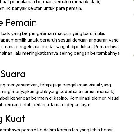
buat pengalaman bermain semakin menarik. Jadi,
emiliki banyak kejutan untuk para pemain.
e Pemain
n, baik yang berpengalaman maupun yang baru mulai.
apat memilih untuk bertaruh sesuai dengan anggaran yang
a, di mana pengelolaan modal sangat diperlukan. Pemain bisa
mainan, lalu meningkatkannya seiring dengan bertambahnya
 Suara
ang menyenangkan, tetapi juga pengalaman visual yang
ing menyajikan grafik yang sederhana namun menarik,
li kenangan bermain di kasino. Kombinasi elemen visual
t pemain betah berlama-lama di depan layar.
g Kuat
li membawa pemain ke dalam komunitas yang lebih besar.