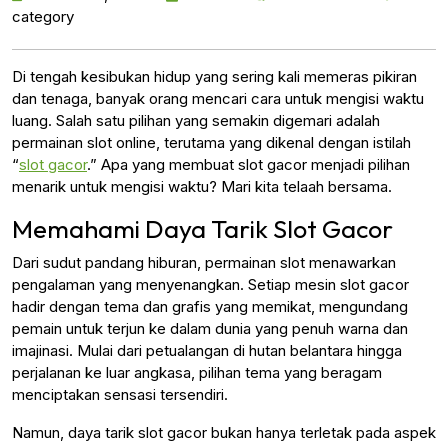
category
Di tengah kesibukan hidup yang sering kali memeras pikiran
dan tenaga, banyak orang mencari cara untuk mengisi waktu
luang. Salah satu pilihan yang semakin digemari adalah
permainan slot online, terutama yang dikenal dengan istilah
“
slot gacor
.” Apa yang membuat slot gacor menjadi pilihan
menarik untuk mengisi waktu? Mari kita telaah bersama.
Memahami Daya Tarik Slot Gacor
Dari sudut pandang hiburan, permainan slot menawarkan
pengalaman yang menyenangkan. Setiap mesin slot gacor
hadir dengan tema dan grafis yang memikat, mengundang
pemain untuk terjun ke dalam dunia yang penuh warna dan
imajinasi. Mulai dari petualangan di hutan belantara hingga
perjalanan ke luar angkasa, pilihan tema yang beragam
menciptakan sensasi tersendiri.
Namun, daya tarik slot gacor bukan hanya terletak pada aspek