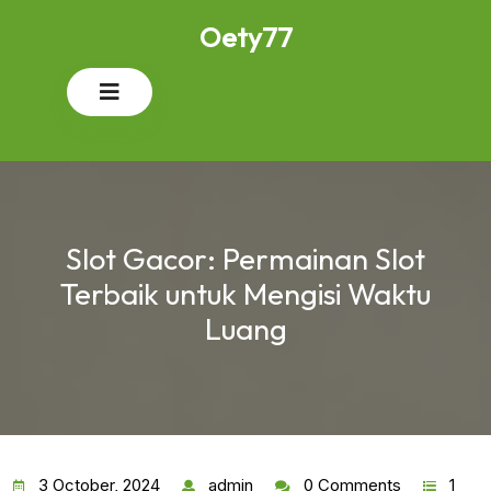
Skip
Oety77
to
content
Open
Button
Slot Gacor: Permainan Slot
Terbaik untuk Mengisi Waktu
Luang
3 October, 2024
admin
0 Comments
1