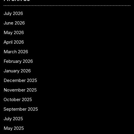
July 2026
June 2026
May 2026
April 2026
March 2026
February 2026
January 2026
December 2025
November 2025
October 2025
September 2025
July 2025
May 2025