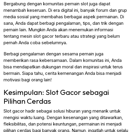
Bergabung dengan komunitas pemain slot juga dapat
menambah keseruan. Di era digital ini, banyak forum dan grup
media sosial yang membahas berbagai aspek permainan. Di
sana, Anda dapat berbagi pengalaman, tips, dan trik dengan
pemain lain. Mungkin Anda akan menemukan informasi
tentang mesin slot gacor terbaru atau strategi yang belum
pernah Anda coba sebelumnya.
Berbagi pengalaman dengan sesama pemain juga
memberikan rasa kebersamaan. Dalam komunitas ini, Anda
bisa mendapatkan dukungan moral dan inspirasi untuk terus
bermain. Siapa tahu, cerita kemenangan Anda bisa menjadi
motivasi bagi orang lain!
Kesimpulan: Slot Gacor sebagai
Pilihan Cerdas
Slot gacor hadir sebagai solusi hiburan yang menarik untuk
mengisi waktu luang. Dengan kesenangan yang ditawarkan,
fleksibilitas, dan potensi keuntungan, permainan ini menjadi
pilihan cerdas bagi banyak orang. Namun, ingatlah untuk selalu