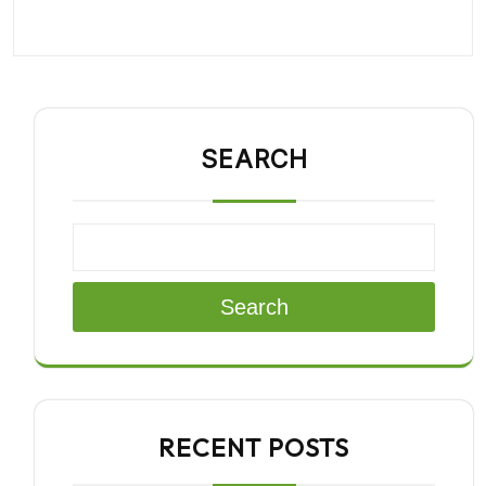
SEARCH
Search
RECENT POSTS