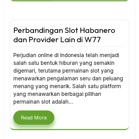
Perbandingan Slot Habanero
dan Provider Lain di W77
Perjudian online di Indonesia telah menjadi
salah satu bentuk hiburan yang semakin
digemari, terutama permainan slot yang
menawarkan pengalaman seru dan peluang
menang yang menarik. Salah satu platform
yang menawarkan berbagai pilihan
permainan slot adalah…
Read More