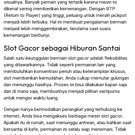
visualnya. Banyak pemain yang tertarik karena mesin ini
dikenal sering memberikan kemenangan. Dengan RTP
(Return to Player) yang tinggi, peluang untuk meraih jackpot
menjadi lebih terbuka. Hal ini membuat pengalaman bermain
menjadi lebih menggembirakan, terutama saat suara
kemenangan berbunyi.
Slot Gacor sebagai Hiburan Santai
Salah satu keunggulan bermain slot gacor adalah fleksibilitas
yang ditawarkannya. Tidak seperti permainan lain yang
membutuhkan konsentrasi penuh atau keterampilan khusus,
slot memberikan kemudahan. Anda cukup memutar gulungan
dan menunggu hasilnya. Proses ini bisa dilakukan kapan saja
dan di mana saja, membuatnya menjadi pilihan sempurna
untuk mengisi waktu luang.
Dengan hanya bermodalkan perangkat yang terhubung ke
internet, Anda bisa mengakses berbagai mesin slot gacor.
Apakah itu di rumah, saat menunggu antrean, atau bahkan saat
bersantai di kafe, permainan ini selalu siap menemani. Tidak