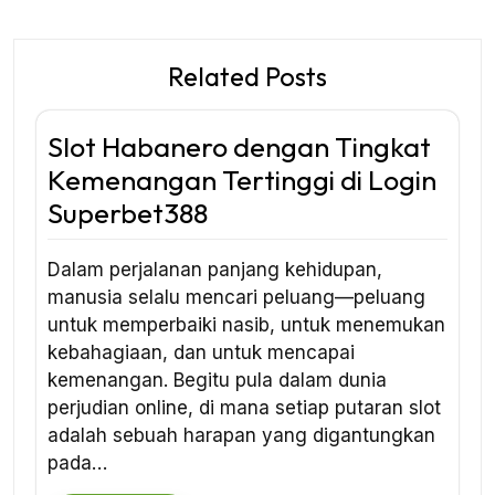
Related Posts
Slot Habanero dengan Tingkat
Kemenangan Tertinggi di Login
Superbet388
Dalam perjalanan panjang kehidupan,
manusia selalu mencari peluang—peluang
untuk memperbaiki nasib, untuk menemukan
kebahagiaan, dan untuk mencapai
kemenangan. Begitu pula dalam dunia
perjudian online, di mana setiap putaran slot
adalah sebuah harapan yang digantungkan
pada…