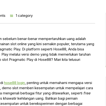
nts
1 category
an sebelum benar-benar mempertaruhkan uang adalah
rmainan slot online yang kini semakin populer, terutama yang
gmatic Play. Di platform seperti Hose88, Anda bisa
 Play melalui versi demo yang tidak memerlukan taruhan
slot Pragmatic Play di Hose88? Mari kita telusuri
 di
hose88 login
, penting untuk memahami mengapa versi
a, demo slot memberi kesempatan untuk mempelajari cara
sa mengenali berbagai fitur yang ditawarkan, seperti
free
s khawatir kehilangan uang. Bahkan bagi pemain
esempatan untuk bereksperimen dengan berbagai