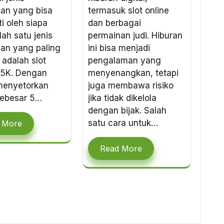
an yang bisa
termasuk slot online
i oleh siapa
dan berbagai
lah satu jenis
permainan judi. Hiburan
an yang paling
ini bisa menjadi
 adalah slot
pengalaman yang
 5K. Dengan
menyenangkan, tetapi
menyetorkan
juga membawa risiko
sebesar 5…
jika tidak dikelola
dengan bijak. Salah
satu cara untuk…
 More
Read More