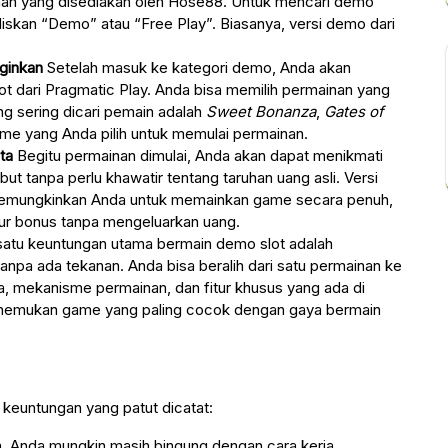
an yang disediakan oleh Hose88. Untuk mencari demo
uliskan “Demo” atau “Free Play”. Biasanya, versi demo dari
nginkan
Setelah masuk ke kategori demo, Anda akan
ot dari Pragmatic Play. Anda bisa memilih permainan yang
g sering dicari pemain adalah
Sweet Bonanza
,
Gates of
ame yang Anda pilih untuk memulai permainan.
ta
Begitu permainan dimulai, Anda akan dapat menikmati
ut tanpa perlu khawatir tentang taruhan uang asli. Versi
 memungkinkan Anda untuk memainkan game secara penuh,
itur bonus tanpa mengeluarkan uang.
satu keuntungan utama bermain demo slot adalah
pa ada tekanan. Anda bisa beralih dari satu permainan ke
a, mekanisme permainan, dan fitur khusus yang ada di
menemukan game yang paling cocok dengan gaya bermain
keuntungan yang patut dicatat:
 Anda mungkin masih bingung dengan cara kerja