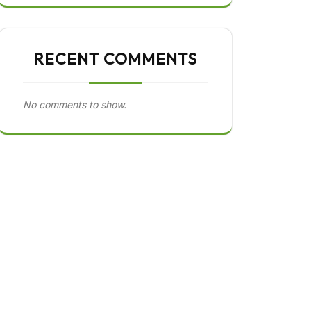
RECENT COMMENTS
No comments to show.