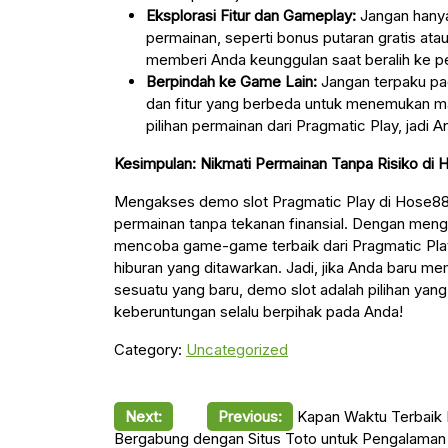
Eksplorasi Fitur dan Gameplay:
Jangan hanya 
permainan, seperti bonus putaran gratis ata
memberi Anda keunggulan saat beralih ke p
Berpindah ke Game Lain:
Jangan terpaku pa
dan fitur yang berbeda untuk menemukan ma
pilihan permainan dari Pragmatic Play, jadi
Kesimpulan: Nikmati Permainan Tanpa Risiko di
Mengakses demo slot Pragmatic Play di Hose88
permainan tanpa tekanan finansial. Dengan meng
mencoba game-game terbaik dari Pragmatic Pla
hiburan yang ditawarkan. Jadi, jika Anda baru me
sesuatu yang baru, demo slot adalah pilihan ya
keberuntungan selalu berpihak pada Anda!
Category:
Uncategorized
Post
Next:
Previous:
Kapan Waktu Terbaik
Bergabung dengan Situs Toto untuk Pengalaman 