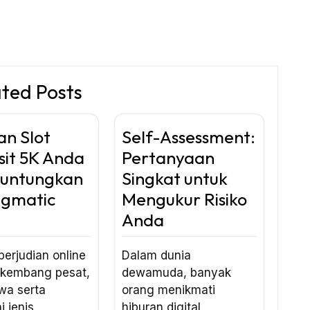
ated Posts
an Slot
Self-Assessment:
it 5K Anda
Pertanyaan
untungkan
Singkat untuk
agmatic
Mengukur Risiko
Anda
erjudian online
Dalam dunia
rkembang pesat,
dewamuda, banyak
a serta
orang menikmati
i jenis
hiburan digital,