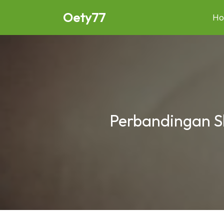
Skip
Oety77
to
Ho
content
Perbandingan Sl