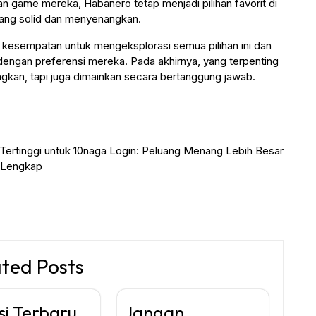
n game mereka, Habanero tetap menjadi pilihan favorit di
ang solid dan menyenangkan.
i kesempatan untuk mengeksplorasi semua pilihan ini dan
engan preferensi mereka. Pada akhirnya, yang terpenting
kan, tapi juga dimainkan secara bertanggung jawab.
 Tertinggi untuk 10naga Login: Peluang Menang Lebih Besar
n Lengkap
ated Posts
si Terbaru
Jangan