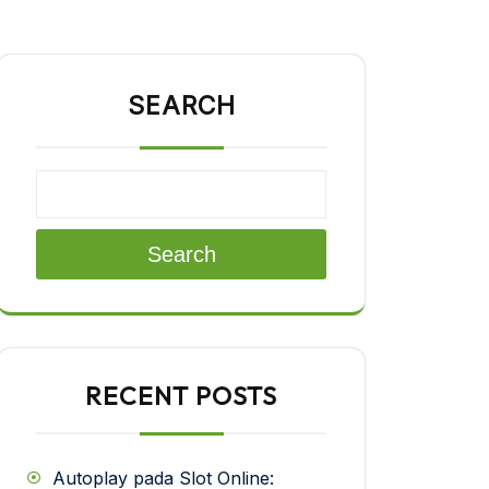
SEARCH
Search
RECENT POSTS
Autoplay pada Slot Online: