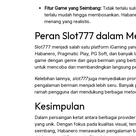
Fitur Game yang Seimbang:
Tidak terlalu sul
terlalu mudah hingga membosankan. Habane
menang yang realistis.
Peran Slot777 dalam M
Slot777 menjadi salah satu platform iGaming ya
Habanero, Pragmatic Play, PG Soft, dan banyak l
game dengan genre dan gaya bermain yang berbe
untuk mencoba dan membandingkan langsung pe
Kelebihan lainnya,
slot777
juga menyediakan pro
pengalaman bermain menjadi lebih seru. Banyak p
ramah pengguna dan mendukung berbagai metode
Kesimpulan
Dalam persaingan ketat antara berbagai provider
yang unik. Dengan fokus pada kualitas visual, te
seimbang, Habanero menawarkan pengalaman ber