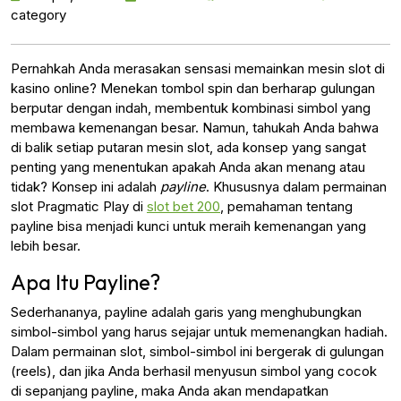
category
Pernahkah Anda merasakan sensasi memainkan mesin slot di
kasino online? Menekan tombol spin dan berharap gulungan
berputar dengan indah, membentuk kombinasi simbol yang
membawa kemenangan besar. Namun, tahukah Anda bahwa
di balik setiap putaran mesin slot, ada konsep yang sangat
penting yang menentukan apakah Anda akan menang atau
tidak? Konsep ini adalah
payline
. Khususnya dalam permainan
slot Pragmatic Play di
slot bet 200
, pemahaman tentang
payline bisa menjadi kunci untuk meraih kemenangan yang
lebih besar.
Apa Itu Payline?
Sederhananya, payline adalah garis yang menghubungkan
simbol-simbol yang harus sejajar untuk memenangkan hadiah.
Dalam permainan slot, simbol-simbol ini bergerak di gulungan
(reels), dan jika Anda berhasil menyusun simbol yang cocok
di sepanjang payline, maka Anda akan mendapatkan