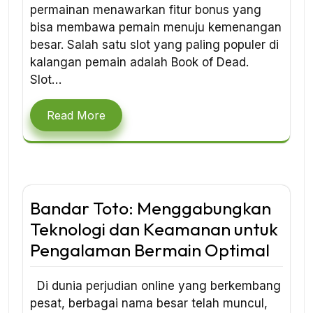
permainan menawarkan fitur bonus yang
bisa membawa pemain menuju kemenangan
besar. Salah satu slot yang paling populer di
kalangan pemain adalah Book of Dead.
Slot…
Read More
Bandar Toto: Menggabungkan
Teknologi dan Keamanan untuk
Pengalaman Bermain Optimal
Di dunia perjudian online yang berkembang
pesat, berbagai nama besar telah muncul,