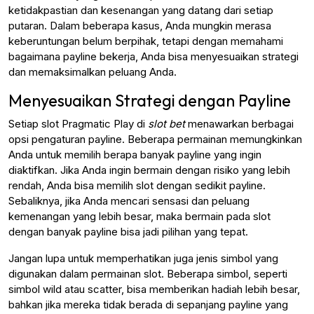
ketidakpastian dan kesenangan yang datang dari setiap
putaran. Dalam beberapa kasus, Anda mungkin merasa
keberuntungan belum berpihak, tetapi dengan memahami
bagaimana payline bekerja, Anda bisa menyesuaikan strategi
dan memaksimalkan peluang Anda.
Menyesuaikan Strategi dengan Payline
Setiap slot Pragmatic Play di
slot bet
menawarkan berbagai
opsi pengaturan payline. Beberapa permainan memungkinkan
Anda untuk memilih berapa banyak payline yang ingin
diaktifkan. Jika Anda ingin bermain dengan risiko yang lebih
rendah, Anda bisa memilih slot dengan sedikit payline.
Sebaliknya, jika Anda mencari sensasi dan peluang
kemenangan yang lebih besar, maka bermain pada slot
dengan banyak payline bisa jadi pilihan yang tepat.
Jangan lupa untuk memperhatikan juga jenis simbol yang
digunakan dalam permainan slot. Beberapa simbol, seperti
simbol wild atau scatter, bisa memberikan hadiah lebih besar,
bahkan jika mereka tidak berada di sepanjang payline yang