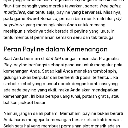
fitur-fitur canggih yang mereka tawarkan, seperti
free spins
,
multipliers
, dan tentu saja, payline yang bervariasi. Misalnya,
pada game Sweet Bonanza, pemain bisa menikmati fitur
pay
anywhere
, yang memungkinkan Anda untuk menang
meskipun simbolnya tidak berada di payline yang lurus. Ini
tentu membuat permainan semakin seru dan tak terduga.
Peran Payline dalam Kemenangan
Saat Anda bermain di
slot bet
dengan mesin slot Pragmatic
Play, payline berfungsi sebagai panduan untuk mengatur pola
kemenangan Anda. Setiap kali Anda menekan tombol spin,
gulungan akan berputar dan berhenti di posisi tertentu. Jika
simbol-simbol yang muncul cocok dengan kombinasi yang
ada pada payline yang aktif, maka Anda akan mendapatkan
kemenangan. Ini bisa berupa uang tunai, putaran gratis, atau
bahkan jackpot besar!
Namun, jangan salah paham. Memahami payline bukan berarti
Anda harus mengejar kemenangan besar setiap kali bermain.
Salah satu hal yang membuat permainan slot menarik adalah