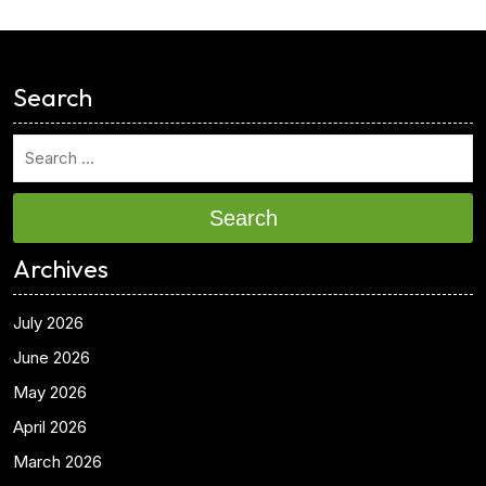
<
Search
Search
Archives
July 2026
June 2026
May 2026
April 2026
March 2026