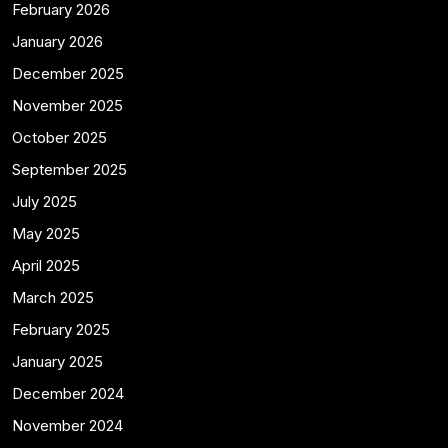
February 2026
January 2026
December 2025
November 2025
October 2025
September 2025
July 2025
May 2025
April 2025
March 2025
February 2025
January 2025
December 2024
November 2024