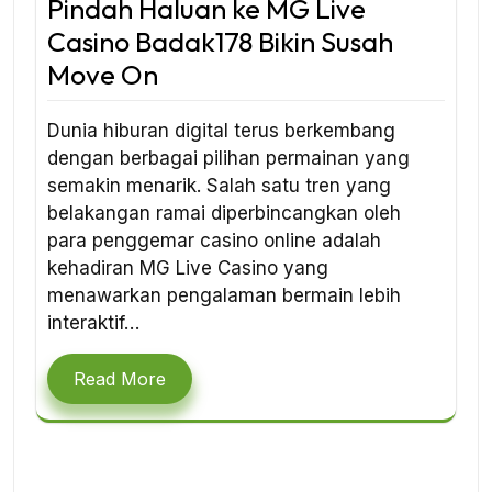
Pindah Haluan ke MG Live
Casino Badak178 Bikin Susah
Move On
Dunia hiburan digital terus berkembang
dengan berbagai pilihan permainan yang
semakin menarik. Salah satu tren yang
belakangan ramai diperbincangkan oleh
para penggemar casino online adalah
kehadiran MG Live Casino yang
menawarkan pengalaman bermain lebih
interaktif…
Read More