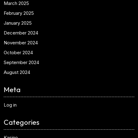
March 2025
February 2025
January 2025
December 2024
November 2024
October 2024
September 2024
August 2024
Meta
Log in
Categories
Kasino