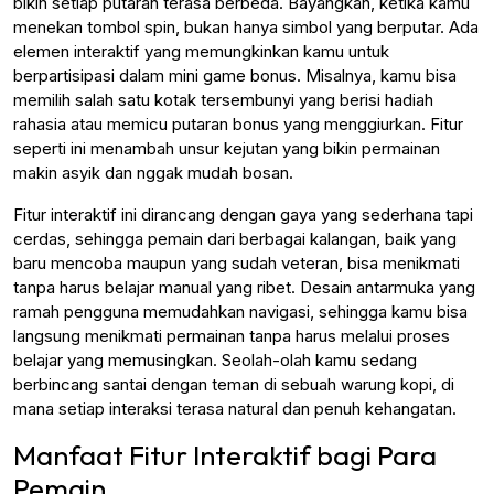
bikin setiap putaran terasa berbeda. Bayangkan, ketika kamu
menekan tombol spin, bukan hanya simbol yang berputar. Ada
elemen interaktif yang memungkinkan kamu untuk
berpartisipasi dalam mini game bonus. Misalnya, kamu bisa
memilih salah satu kotak tersembunyi yang berisi hadiah
rahasia atau memicu putaran bonus yang menggiurkan. Fitur
seperti ini menambah unsur kejutan yang bikin permainan
makin asyik dan nggak mudah bosan.
Fitur interaktif ini dirancang dengan gaya yang sederhana tapi
cerdas, sehingga pemain dari berbagai kalangan, baik yang
baru mencoba maupun yang sudah veteran, bisa menikmati
tanpa harus belajar manual yang ribet. Desain antarmuka yang
ramah pengguna memudahkan navigasi, sehingga kamu bisa
langsung menikmati permainan tanpa harus melalui proses
belajar yang memusingkan. Seolah-olah kamu sedang
berbincang santai dengan teman di sebuah warung kopi, di
mana setiap interaksi terasa natural dan penuh kehangatan.
Manfaat Fitur Interaktif bagi Para
Pemain