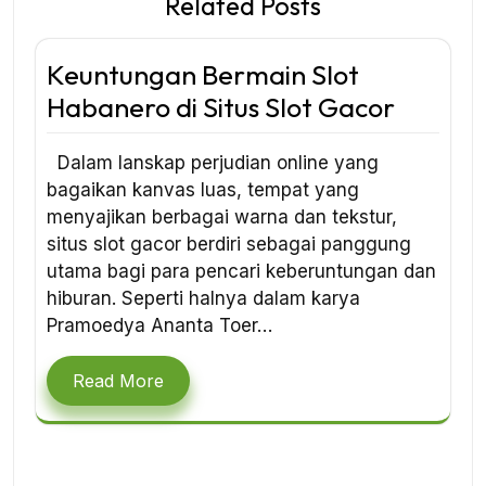
Related Posts
Keuntungan Bermain Slot
Habanero di Situs Slot Gacor
Dalam lanskap perjudian online yang
bagaikan kanvas luas, tempat yang
menyajikan berbagai warna dan tekstur,
situs slot gacor berdiri sebagai panggung
utama bagi para pencari keberuntungan dan
hiburan. Seperti halnya dalam karya
Pramoedya Ananta Toer…
Read More