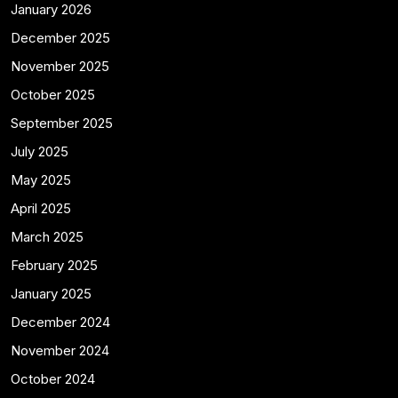
January 2026
December 2025
November 2025
October 2025
September 2025
July 2025
May 2025
April 2025
March 2025
February 2025
January 2025
December 2024
November 2024
October 2024