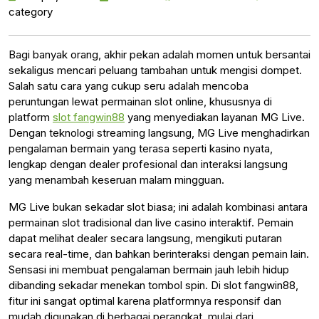
category
Bagi banyak orang, akhir pekan adalah momen untuk bersantai
sekaligus mencari peluang tambahan untuk mengisi dompet.
Salah satu cara yang cukup seru adalah mencoba
peruntungan lewat permainan slot online, khususnya di
platform
slot fangwin88
yang menyediakan layanan MG Live.
Dengan teknologi streaming langsung, MG Live menghadirkan
pengalaman bermain yang terasa seperti kasino nyata,
lengkap dengan dealer profesional dan interaksi langsung
yang menambah keseruan malam mingguan.
MG Live bukan sekadar slot biasa; ini adalah kombinasi antara
permainan slot tradisional dan live casino interaktif. Pemain
dapat melihat dealer secara langsung, mengikuti putaran
secara real-time, dan bahkan berinteraksi dengan pemain lain.
Sensasi ini membuat pengalaman bermain jauh lebih hidup
dibanding sekadar menekan tombol spin. Di slot fangwin88,
fitur ini sangat optimal karena platformnya responsif dan
mudah digunakan di berbagai perangkat, mulai dari