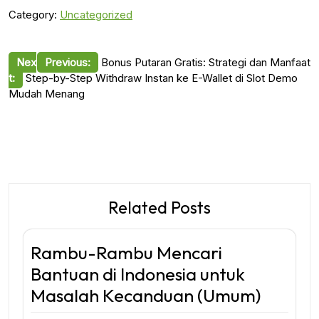
Category:
Uncategorized
Post
Nex
Previous:
Bonus Putaran Gratis: Strategi dan Manfaat
t:
Step-by-Step Withdraw Instan ke E-Wallet di Slot Demo
navigation
Mudah Menang
Related Posts
Rambu-Rambu Mencari
Bantuan di Indonesia untuk
Masalah Kecanduan (Umum)