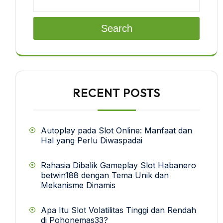
Search
RECENT POSTS
Autoplay pada Slot Online: Manfaat dan
Hal yang Perlu Diwaspadai
Rahasia Dibalik Gameplay Slot Habanero
betwin188 dengan Tema Unik dan
Mekanisme Dinamis
Apa Itu Slot Volatilitas Tinggi dan Rendah
di Pohonemas33?