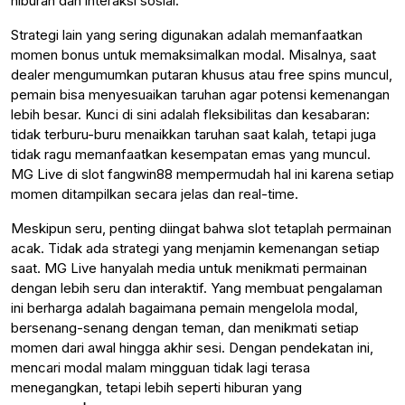
hiburan dan interaksi sosial.
Strategi lain yang sering digunakan adalah memanfaatkan
momen bonus untuk memaksimalkan modal. Misalnya, saat
dealer mengumumkan putaran khusus atau free spins muncul,
pemain bisa menyesuaikan taruhan agar potensi kemenangan
lebih besar. Kunci di sini adalah fleksibilitas dan kesabaran:
tidak terburu-buru menaikkan taruhan saat kalah, tetapi juga
tidak ragu memanfaatkan kesempatan emas yang muncul.
MG Live di slot fangwin88 mempermudah hal ini karena setiap
momen ditampilkan secara jelas dan real-time.
Meskipun seru, penting diingat bahwa slot tetaplah permainan
acak. Tidak ada strategi yang menjamin kemenangan setiap
saat. MG Live hanyalah media untuk menikmati permainan
dengan lebih seru dan interaktif. Yang membuat pengalaman
ini berharga adalah bagaimana pemain mengelola modal,
bersenang-senang dengan teman, dan menikmati setiap
momen dari awal hingga akhir sesi. Dengan pendekatan ini,
mencari modal malam mingguan tidak lagi terasa
menegangkan, tetapi lebih seperti hiburan yang