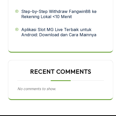
Step-by-Step Withdraw Fangwin88 ke
Rekening Lokal <10 Menit
Aplikasi Slot MG Live Terbaik untuk
Android: Download dan Cara Mainnya
RECENT COMMENTS
No comments to show.