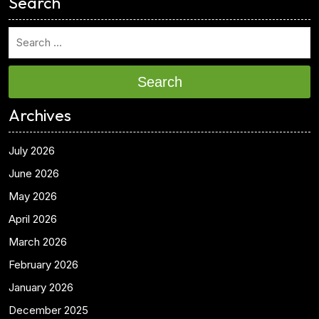
Search
Search
Archives
July 2026
June 2026
May 2026
April 2026
March 2026
February 2026
January 2026
December 2025