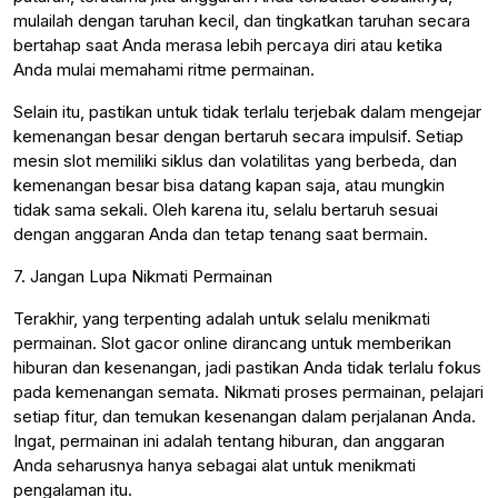
mulailah dengan taruhan kecil, dan tingkatkan taruhan secara
bertahap saat Anda merasa lebih percaya diri atau ketika
Anda mulai memahami ritme permainan.
Selain itu, pastikan untuk tidak terlalu terjebak dalam mengejar
kemenangan besar dengan bertaruh secara impulsif. Setiap
mesin slot memiliki siklus dan volatilitas yang berbeda, dan
kemenangan besar bisa datang kapan saja, atau mungkin
tidak sama sekali. Oleh karena itu, selalu bertaruh sesuai
dengan anggaran Anda dan tetap tenang saat bermain.
7. Jangan Lupa Nikmati Permainan
Terakhir, yang terpenting adalah untuk selalu menikmati
permainan. Slot gacor online dirancang untuk memberikan
hiburan dan kesenangan, jadi pastikan Anda tidak terlalu fokus
pada kemenangan semata. Nikmati proses permainan, pelajari
setiap fitur, dan temukan kesenangan dalam perjalanan Anda.
Ingat, permainan ini adalah tentang hiburan, dan anggaran
Anda seharusnya hanya sebagai alat untuk menikmati
pengalaman itu.