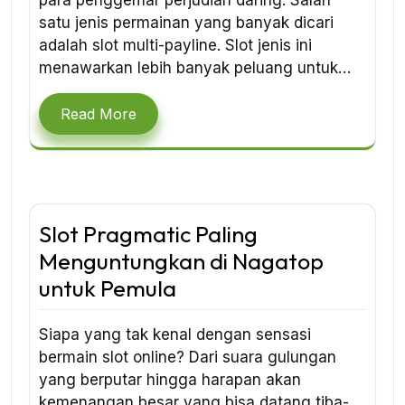
satu jenis permainan yang banyak dicari
adalah slot multi-payline. Slot jenis ini
menawarkan lebih banyak peluang untuk…
Read More
Slot Pragmatic Paling
Menguntungkan di Nagatop
untuk Pemula
Siapa yang tak kenal dengan sensasi
bermain slot online? Dari suara gulungan
yang berputar hingga harapan akan
kemenangan besar yang bisa datang tiba-