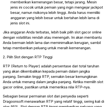
memberikan kemenangan besar, tetapi jarang. Mesin
jenis ini cocok untuk pemain yang ingin mengejar jackpot
besar, namun risikonya lebih tinggi. Anda harus memiliki
anggaran yang lebih besar untuk bertahan lebih lama di
jenis slot ini.
Jika anggaran Anda terbatas, lebih baik pilih slot gacor online
dengan volatilitas rendah atau menengah. Ini akan membantu
Anda bermain lebih lama dan meminimalkan kerugian, sambil
tetap memberikan peluang untuk meraih kemenangan.
2. Pilih Slot dengan RTP Tinggi
RTP (Return to Player) adalah persentase dari total taruhan
yang akan dikembalikan kepada pemain dalam jangka
panjang. Semakin tinggi RTP, semakin besar kemungkinan
Anda untuk menang dalam jangka panjang. Ketika memilih slot
gacor online, pastikan untuk memeriksa nilai RTP-nya.
Sebagian besar permainan slot dari penyedia seperti
Dragoonsoft menawarkan RTP yang relatif tinggi, sering kali di
atas 95%. Slot dengan RTP tinggi memberikan peluang yang