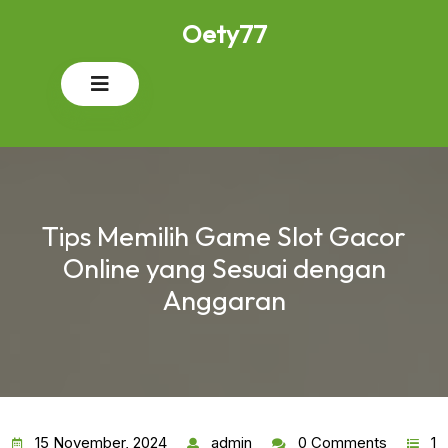
Skip
Oety77
to
content
Open
Button
Tips Memilih Game Slot Gacor
Online yang Sesuai dengan
Anggaran
15 November, 2024
admin
0 Comments
1