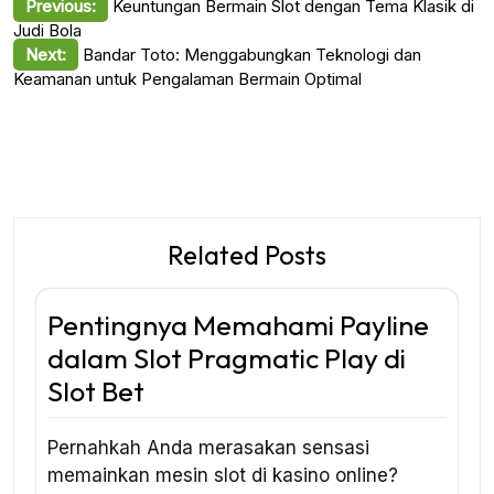
Post
Previous:
Keuntungan Bermain Slot dengan Tema Klasik di
Judi Bola
navigation
Next:
Bandar Toto: Menggabungkan Teknologi dan
Keamanan untuk Pengalaman Bermain Optimal
Related Posts
Pentingnya Memahami Payline
dalam Slot Pragmatic Play di
Slot Bet
Pernahkah Anda merasakan sensasi
memainkan mesin slot di kasino online?