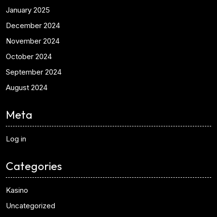
January 2025
December 2024
November 2024
October 2024
September 2024
August 2024
Meta
Log in
Categories
Kasino
Uncategorized