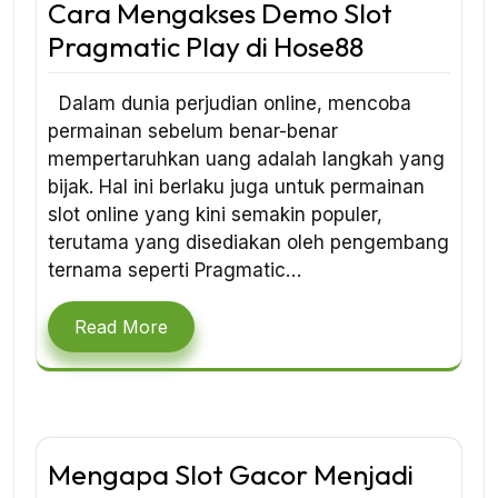
Cara Mengakses Demo Slot
Pragmatic Play di Hose88
Dalam dunia perjudian online, mencoba
permainan sebelum benar-benar
mempertaruhkan uang adalah langkah yang
bijak. Hal ini berlaku juga untuk permainan
slot online yang kini semakin populer,
terutama yang disediakan oleh pengembang
ternama seperti Pragmatic…
Read More
Mengapa Slot Gacor Menjadi