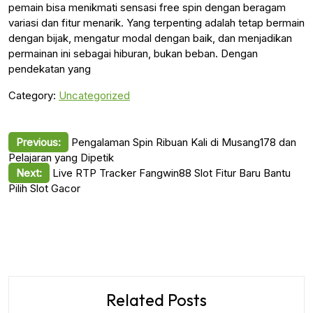
pemain bisa menikmati sensasi free spin dengan beragam
variasi dan fitur menarik. Yang terpenting adalah tetap bermain
dengan bijak, mengatur modal dengan baik, dan menjadikan
permainan ini sebagai hiburan, bukan beban. Dengan
pendekatan yang
Category:
Uncategorized
Post
Previous:
Pengalaman Spin Ribuan Kali di Musang178 dan
Pelajaran yang Dipetik
navigation
Next:
Live RTP Tracker Fangwin88 Slot Fitur Baru Bantu
Pilih Slot Gacor
Related Posts