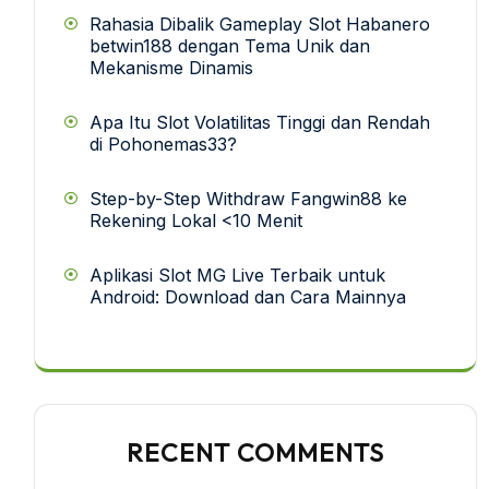
Rahasia Dibalik Gameplay Slot Habanero
betwin188 dengan Tema Unik dan
Mekanisme Dinamis
Apa Itu Slot Volatilitas Tinggi dan Rendah
di Pohonemas33?
Step-by-Step Withdraw Fangwin88 ke
Rekening Lokal <10 Menit
Aplikasi Slot MG Live Terbaik untuk
Android: Download dan Cara Mainnya
RECENT COMMENTS