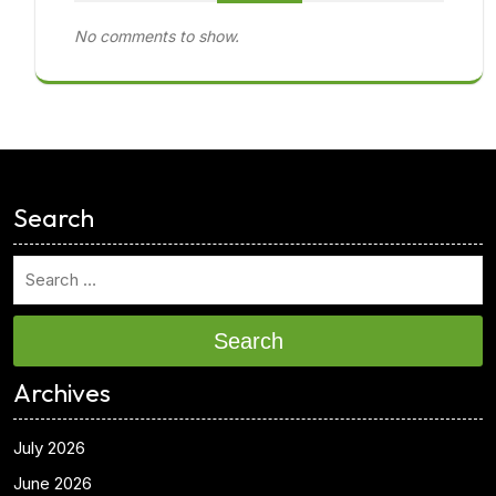
No comments to show.
<
Search
Search
Archives
July 2026
June 2026