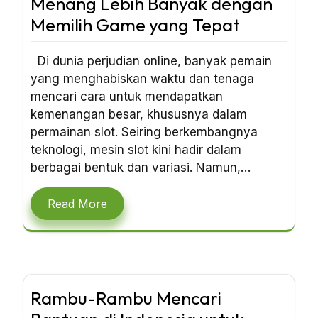
Menang Lebih Banyak dengan
Memilih Game yang Tepat
Di dunia perjudian online, banyak pemain
yang menghabiskan waktu dan tenaga
mencari cara untuk mendapatkan
kemenangan besar, khususnya dalam
permainan slot. Seiring berkembangnya
teknologi, mesin slot kini hadir dalam
berbagai bentuk dan variasi. Namun,…
Read More
Rambu-Rambu Mencari