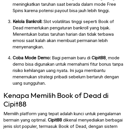
meningkatkan taruhan saat berada dalam mode Free
Spins karena potensi payout bisa jauh lebih tinggi.
Kelola Bankroll:
Slot volatilitas tinggi seperti Book of
Dead memerlukan pengaturan bankroll yang bijak.
Menentukan batas taruhan harian dan tidak terbawa
emosi saat kalah akan membuat permainan lebih
menyenangkan.
Coba Mode Demo:
Bagi pemain baru di
Cipit88
, mode
demo bisa digunakan untuk memahami fitur bonus tanpa
risiko kehilangan uang nyata. Ini juga membantu
menemukan strategi pribadi sebelum bertaruh dengan
uang sungguhan.
Kenapa Memilih Book of Dead di
Cipit88
Memilih platform yang tepat adalah kunci untuk pengalaman
bermain yang optimal.
Cipit88
dikenal menyediakan berbagai
jenis slot populer, termasuk Book of Dead, dengan sistem