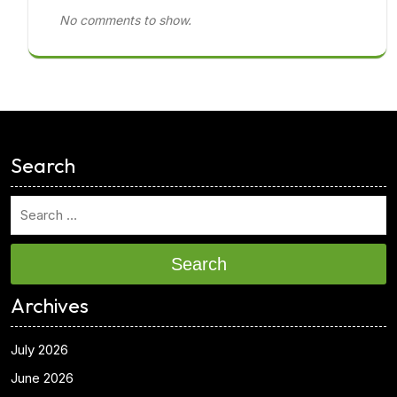
No comments to show.
<
Search
Search
Archives
July 2026
June 2026