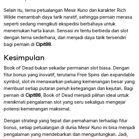
Selain itu, tema petualangan Mesir Kuno dan karakter Rich
Wilde menambah daya tarik naratif, sehingga pemain merasa
seperti sedang mengikuti ekspedisi berbahaya untuk
menemukan harta karun. Sensasi ini tentu berbeda dari slot
dengan tema sederhana, dan menjadi daya tarik tersendiri
bagi pemain di
Cipit88
.
Kesimpulan
Book of Dead bukan sekadar permainan slot biasa. Dengan
fitur bonus yang inovatif, terutama Free Spins dan expandable
symbol, slot ini menawarkan peluang kemenangan besar yang
membuat setiap putaran penuh ketegangan dan kejutan. Bagi
pemain di
Cipit88
, Book of Dead menjadi pilihan ideal untuk
menikmati pengalaman slot yang seru sekaligus mengejar
potensi kemenangan maksimal.
Dengan strategi yang tepat dan pemahaman terhadap fitur
bonus, setiap petualangan di dunia Mesir Kuno ini bisa menjadi
pengalaman yang mendebarkan dan menguntungkan. Jadi,