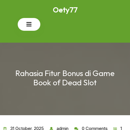
Skip
Oety77
to
content
Open
Button
Rahasia Fitur Bonus di Game
Book of Dead Slot
31 October, 2025
admin
0 Comments
1