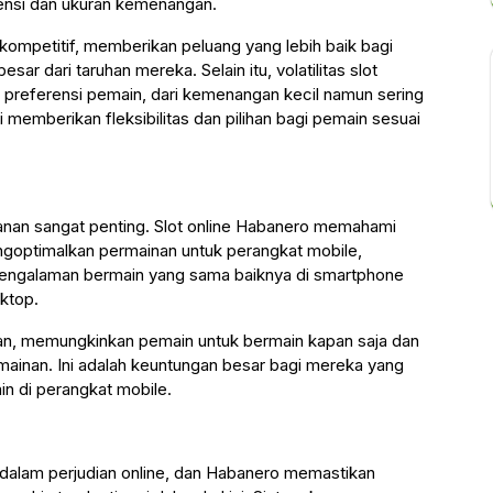
uensi dan ukuran kemenangan.
mpetitif, memberikan peluang yang lebih baik bagi
r dari taruhan mereka. Selain itu, volatilitas slot
preferensi pemain, dari kemenangan kecil namun sering
 memberikan fleksibilitas dan pilihan bagi pemain sesuai
yamanan sangat penting. Slot online Habanero memahami
ngoptimalkan permainan untuk perangkat mobile,
engalaman bermain yang sama baiknya di smartphone
sktop.
ahan, memungkinkan pemain untuk bermain kapan saja dan
mainan. Ini adalah keuntungan besar bagi mereka yang
in di perangkat mobile.
 dalam perjudian online, dan Habanero memastikan