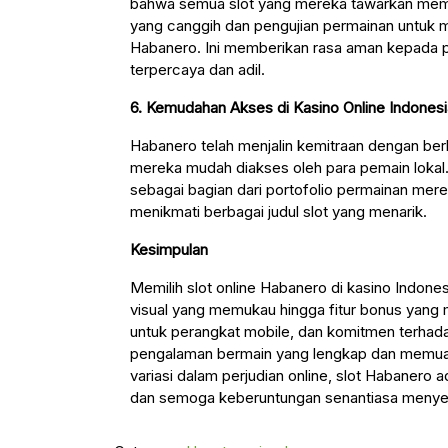
bahwa semua slot yang mereka tawarkan memen
yang canggih dan pengujian permainan untuk me
Habanero. Ini memberikan rasa aman kepada 
terpercaya dan adil.
6. Kemudahan Akses di Kasino Online Indonesi
Habanero telah menjalin kemitraan dengan ber
mereka mudah diakses oleh para pemain lokal.
sebagai bagian dari portofolio permainan m
menikmati berbagai judul slot yang menarik.
Kesimpulan
Memilih slot online Habanero di kasino Indone
visual yang memukau hingga fitur bonus yang
untuk perangkat mobile, dan komitmen terha
pengalaman bermain yang lengkap dan memuas
variasi dalam perjudian online, slot Habanero a
dan semoga keberuntungan senantiasa menyer