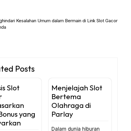
hindari Kesalahan Umum dalam Bermain di Link Slot Gacor
nda
ated Posts
is Slot
Menjelajah Slot
r
Bertema
asarkan
Olahraga di
 Bonus yang
Parlay
warkan
Dalam dunia hiburan