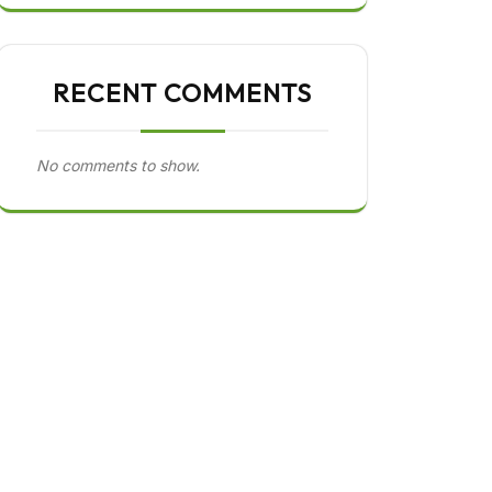
RECENT COMMENTS
No comments to show.