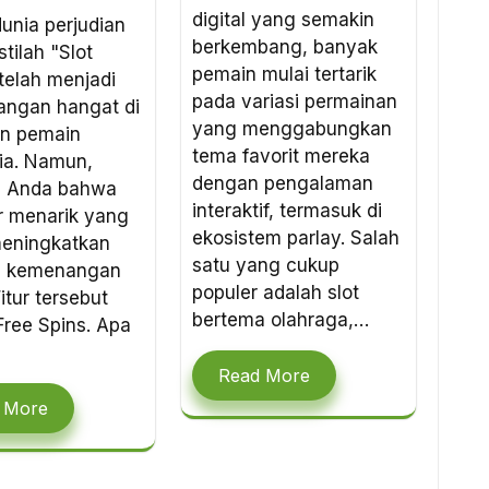
digital yang semakin
unia perjudian
berkembang, banyak
istilah "Slot
pemain mulai tertarik
telah menjadi
pada variasi permainan
angan hangat di
yang menggabungkan
an pemain
tema favorit mereka
ia. Namun,
dengan pengalaman
h Anda bahwa
interaktif, termasuk di
ur menarik yang
ekosistem parlay. Salah
meningkatkan
satu yang cukup
g kemenangan
populer adalah slot
itur tersebut
bertema olahraga,…
Free Spins.​ Apa
Read More
 More