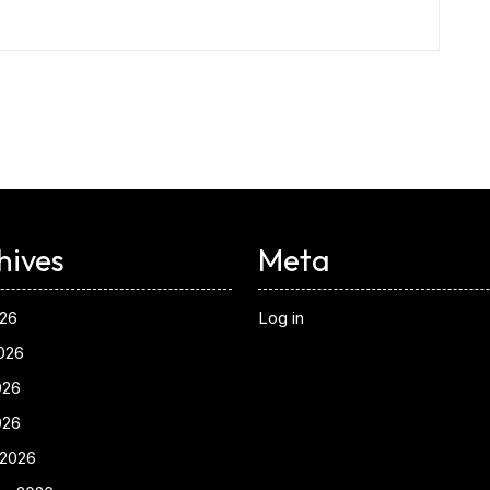
hives
Meta
026
Log in
026
026
026
 2026