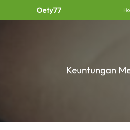
Skip
Oety77
to
Ho
content
Keuntungan Mem