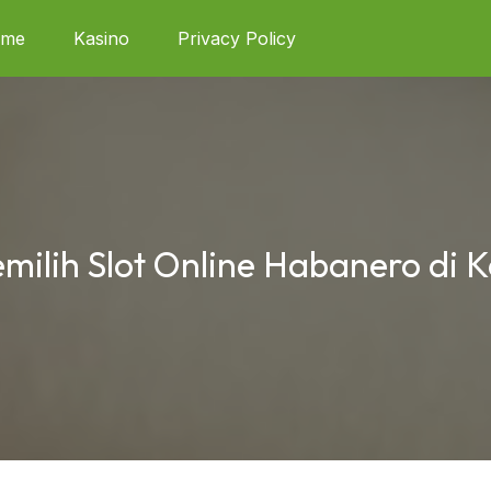
me
Kasino
Privacy Policy
ilih Slot Online Habanero di K