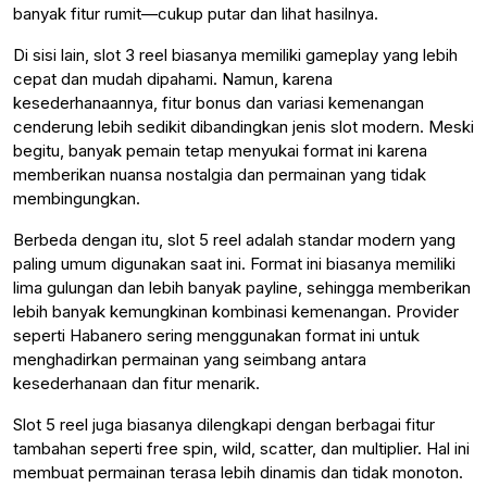
banyak fitur rumit—cukup putar dan lihat hasilnya.
Di sisi lain, slot 3 reel biasanya memiliki gameplay yang lebih
cepat dan mudah dipahami. Namun, karena
kesederhanaannya, fitur bonus dan variasi kemenangan
cenderung lebih sedikit dibandingkan jenis slot modern. Meski
begitu, banyak pemain tetap menyukai format ini karena
memberikan nuansa nostalgia dan permainan yang tidak
membingungkan.
Berbeda dengan itu, slot 5 reel adalah standar modern yang
paling umum digunakan saat ini. Format ini biasanya memiliki
lima gulungan dan lebih banyak payline, sehingga memberikan
lebih banyak kemungkinan kombinasi kemenangan. Provider
seperti
Habanero
sering menggunakan format ini untuk
menghadirkan permainan yang seimbang antara
kesederhanaan dan fitur menarik.
Slot 5 reel juga biasanya dilengkapi dengan berbagai fitur
tambahan seperti free spin, wild, scatter, dan multiplier. Hal ini
membuat permainan terasa lebih dinamis dan tidak monoton.