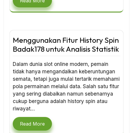
Read More
Menggunakan Fitur History Spin
Badak178 untuk Analisis Statistik
Dalam dunia slot online modern, pemain
tidak hanya mengandalkan keberuntungan
semata, tetapi juga mulai tertarik memahami
pola permainan melalui data. Salah satu fitur
yang sering diabaikan namun sebenarnya
cukup berguna adalah history spin atau
riwayat…
Read More