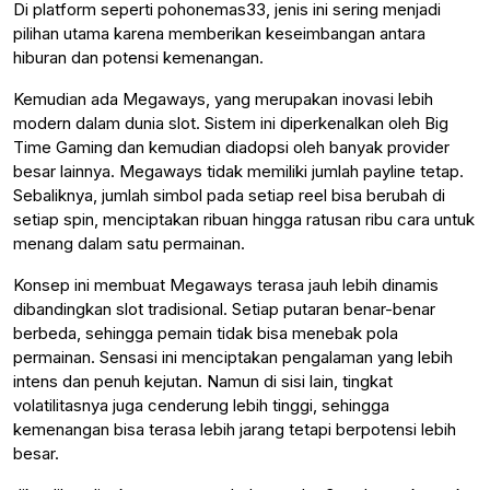
Di platform seperti pohonemas33, jenis ini sering menjadi
pilihan utama karena memberikan keseimbangan antara
hiburan dan potensi kemenangan.
Kemudian ada Megaways, yang merupakan inovasi lebih
modern dalam dunia slot. Sistem ini diperkenalkan oleh
Big
Time Gaming
dan kemudian diadopsi oleh banyak provider
besar lainnya. Megaways tidak memiliki jumlah payline tetap.
Sebaliknya, jumlah simbol pada setiap reel bisa berubah di
setiap spin, menciptakan ribuan hingga ratusan ribu cara untuk
menang dalam satu permainan.
Konsep ini membuat Megaways terasa jauh lebih dinamis
dibandingkan slot tradisional. Setiap putaran benar-benar
berbeda, sehingga pemain tidak bisa menebak pola
permainan. Sensasi ini menciptakan pengalaman yang lebih
intens dan penuh kejutan. Namun di sisi lain, tingkat
volatilitasnya juga cenderung lebih tinggi, sehingga
kemenangan bisa terasa lebih jarang tetapi berpotensi lebih
besar.