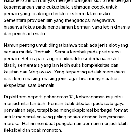
Habanero
sendiri banyak mengembangkan slot 5 reel dengan
keseimbangan yang cukup baik, sehingga cocok untuk
pemain yang tidak ingin terlalu ekstrem dalam risiko.
Sementara provider lain yang mengadopsi Megaways
biasanya fokus pada pengalaman bermain yang lebih dinamis
dan penuh adrenalin.
Namun penting untuk diingat bahwa tidak ada jenis slot yang
secara mutlak “terbaik”. Semua kembali pada preferensi
pemain. Beberapa orang menikmati kesederhanaan slot
klasik, sementara yang lain lebih suka kompleksitas dan
kejutan dari Megaways. Yang terpenting adalah memahami
cara kerja masing-masing jenis agar bisa menyesuaikan
ekspektasi saat bermain.
Di platform seperti pohonemas33, keberagaman ini justru
menjadi nilai tambah. Pemain tidak dibatasi pada satu gaya
permainan saja, tetapi bisa mengeksplorasi berbagai format
untuk menemukan yang paling sesuai dengan kenyamanan
mereka. Hal ini membuat pengalaman bermain menjadi lebih
fleksibel dan tidak monoton.