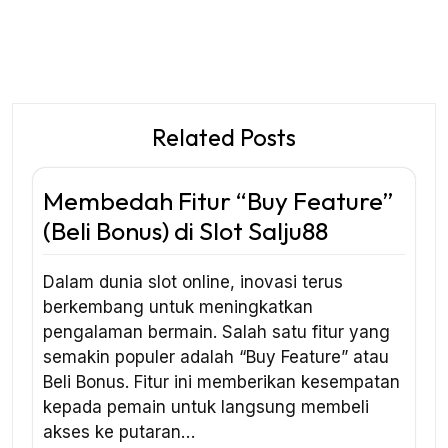
Related Posts
Membedah Fitur “Buy Feature”
(Beli Bonus) di Slot Salju88
Dalam dunia slot online, inovasi terus
berkembang untuk meningkatkan
pengalaman bermain. Salah satu fitur yang
semakin populer adalah “Buy Feature” atau
Beli Bonus. Fitur ini memberikan kesempatan
kepada pemain untuk langsung membeli
akses ke putaran…