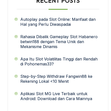
RECENT POSTS
Autoplay pada Slot Online: Manfaat dan
Hal yang Perlu Diwaspadai
Rahasia Dibalik Gameplay Slot Habanero
betwin188 dengan Tema Unik dan
Mekanisme Dinamis
Apa Itu Slot Volatilitas Tinggi dan Rendah
di Pohonemas33?
Step-by-Step Withdraw Fangwin88 ke
Rekening Lokal <10 Menit
Aplikasi Slot MG Live Terbaik untuk
Android: Download dan Cara Mainnya