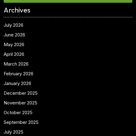
Archives
July 2026
June 2026
May 2026
April 2026
March 2026
February 2026
January 2026
December 2025
November 2025
October 2025
September 2025
July 2025