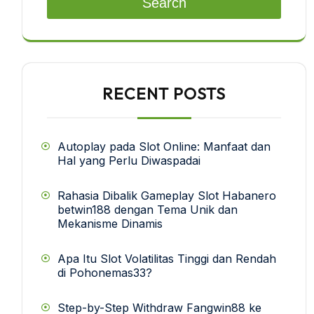
Search
RECENT POSTS
Autoplay pada Slot Online: Manfaat dan
Hal yang Perlu Diwaspadai
Rahasia Dibalik Gameplay Slot Habanero
betwin188 dengan Tema Unik dan
Mekanisme Dinamis
Apa Itu Slot Volatilitas Tinggi dan Rendah
di Pohonemas33?
Step-by-Step Withdraw Fangwin88 ke