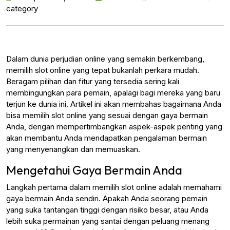
category
Dalam dunia perjudian online yang semakin berkembang,
memilih slot online yang tepat bukanlah perkara mudah.
Beragam pilihan dan fitur yang tersedia sering kali
membingungkan para pemain, apalagi bagi mereka yang baru
terjun ke dunia ini. Artikel ini akan membahas bagaimana Anda
bisa memilih slot online yang sesuai dengan gaya bermain
Anda, dengan mempertimbangkan aspek-aspek penting yang
akan membantu Anda mendapatkan pengalaman bermain
yang menyenangkan dan memuaskan.
Mengetahui Gaya Bermain Anda
Langkah pertama dalam memilih slot online adalah memahami
gaya bermain Anda sendiri. Apakah Anda seorang pemain
yang suka tantangan tinggi dengan risiko besar, atau Anda
lebih suka permainan yang santai dengan peluang menang