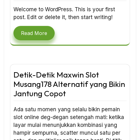
Welcome to WordPress. This is your first
post. Edit or delete it, then start writing!
Read More
Detik-Detik Maxwin Slot
Musang178 Alternatif yang Bikin
Jantung Copot
Ada satu momen yang selalu bikin pemain
slot online deg-degan setengah mati: ketika
layar mulai menunjukkan kombinasi yang
hampir sempurna, scatter muncul satu per