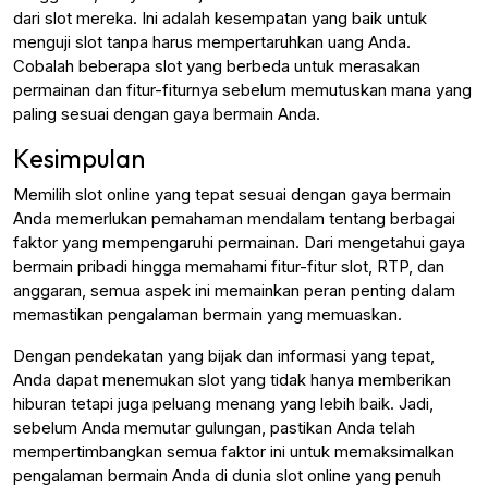
dari slot mereka. Ini adalah kesempatan yang baik untuk
menguji slot tanpa harus mempertaruhkan uang Anda.
Cobalah beberapa slot yang berbeda untuk merasakan
permainan dan fitur-fiturnya sebelum memutuskan mana yang
paling sesuai dengan gaya bermain Anda.
Kesimpulan
Memilih slot online yang tepat sesuai dengan gaya bermain
Anda memerlukan pemahaman mendalam tentang berbagai
faktor yang mempengaruhi permainan. Dari mengetahui gaya
bermain pribadi hingga memahami fitur-fitur slot, RTP, dan
anggaran, semua aspek ini memainkan peran penting dalam
memastikan pengalaman bermain yang memuaskan.
Dengan pendekatan yang bijak dan informasi yang tepat,
Anda dapat menemukan slot yang tidak hanya memberikan
hiburan tetapi juga peluang menang yang lebih baik. Jadi,
sebelum Anda memutar gulungan, pastikan Anda telah
mempertimbangkan semua faktor ini untuk memaksimalkan
pengalaman bermain Anda di dunia slot online yang penuh