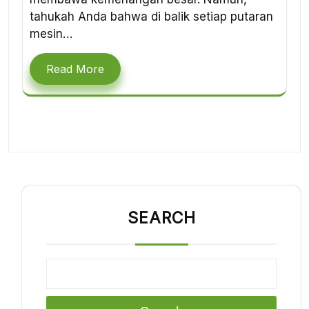
tahukah Anda bahwa di balik setiap putaran
mesin…
Read More
SEARCH