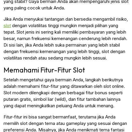
yang stabil? Gaya bermain Anda akan mempengaruhi jenis slot
yang paling cocok untuk Anda.
Jika Anda menyukai tantangan dan bersedia mengambil risiko,
slot
dengan volatilitas tinggi mungkin menjadi pilihan yang
tepat. Slot jenis ini sering kali memiliki pembayaran yang lebih
besar, namun frekuensi kemenangan cenderung lebih rendah.
Di sisi lain, jika Anda lebih suka permainan yang lebih stabil
dengan frekuensi kemenangan yang lebih tinggi, slot dengan
volatilitas rendah atau sedang mungkin lebih sesuai.
Memahami Fitur-Fitur Slot
Setelah mengetahui gaya bermain Anda, langkah berikutnya
adalah memahami fitur-fitur yang ditawarkan oleh slot online.
Slot modern dilengkapi dengan berbagai fitur bonus seperti
putaran gratis, simbol liar (wild), dan fitur tambahan lainnya
yang dapat meningkatkan peluang Anda untuk menang.
Fitur-fitur ini bisa sangat bermanfaat, terutama jika Anda
memilih slot dengan tema atau gameplay yang sesuai dengan
preferensi Anda. Misalnya, jika Anda menikmati tema fantasi