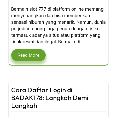
Bermain slot 777 di platform online memang
menyenangkan dan bisa memberikan
sensasi hiburan yang menarik. Namun, dunia
perjudian daring juga penuh dengan risiko,
termasuk adanya situs atau platform yang
tidak resmi dan ilegal. Bermain di…
Read More
Cara Daftar Login di
BADAK178: Langkah Demi
Langkah