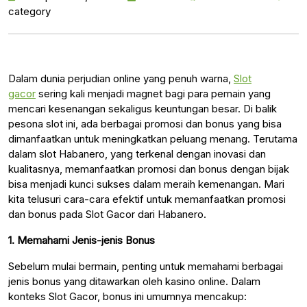
category
Dalam dunia perjudian online yang penuh warna,
Slot
gacor
sering kali menjadi magnet bagi para pemain yang
mencari kesenangan sekaligus keuntungan besar. Di balik
pesona slot ini, ada berbagai promosi dan bonus yang bisa
dimanfaatkan untuk meningkatkan peluang menang. Terutama
dalam slot Habanero, yang terkenal dengan inovasi dan
kualitasnya, memanfaatkan promosi dan bonus dengan bijak
bisa menjadi kunci sukses dalam meraih kemenangan. Mari
kita telusuri cara-cara efektif untuk memanfaatkan promosi
dan bonus pada Slot Gacor dari Habanero.
1. Memahami Jenis-jenis Bonus
Sebelum mulai bermain, penting untuk memahami berbagai
jenis bonus yang ditawarkan oleh kasino online. Dalam
konteks Slot Gacor, bonus ini umumnya mencakup: