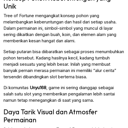
Unik
Tree of Fortune mengangkat konsep pohon yang
melambangkan keberuntungan dan hasil dari setiap usaha.
Dalam permainan ini, simbol-simbol yang muncul di layar
sering dikaitkan dengan buah, koin, dan elemen alam yang
memberikan kesan hangat dan alami.
Setiap putaran bisa diibaratkan sebagai proses menumbuhkan
pohon tersebut. Kadang hasilnya kecil, kadang tumbuh
menjadi sesuatu yang lebih besar. Inilah yang membuat
banyak pemain merasa permainan ini memiliki “alur cerita”
tersendiri dibandingkan slot bertema biasa.
Di komunitas
Unyu168
, game ini sering dianggap sebagai
salah satu slot yang memberikan pengalaman lebih santai
namun tetap menegangkan di saat yang sama.
Daya Tarik Visual dan Atmosfer
Permainan