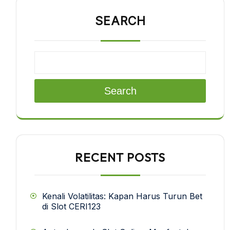
SEARCH
Search
RECENT POSTS
Kenali Volatilitas: Kapan Harus Turun Bet
di Slot CERI123