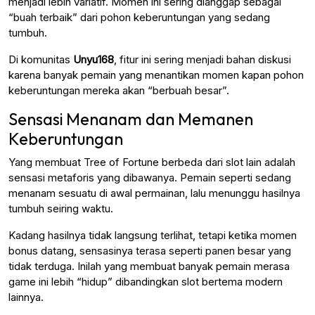
menjadi lebih variatif. Momen ini sering dianggap sebagai
“buah terbaik” dari pohon keberuntungan yang sedang
tumbuh.
Di komunitas
Unyu168
, fitur ini sering menjadi bahan diskusi
karena banyak pemain yang menantikan momen kapan pohon
keberuntungan mereka akan “berbuah besar”.
Sensasi Menanam dan Memanen
Keberuntungan
Yang membuat Tree of Fortune berbeda dari slot lain adalah
sensasi metaforis yang dibawanya. Pemain seperti sedang
menanam sesuatu di awal permainan, lalu menunggu hasilnya
tumbuh seiring waktu.
Kadang hasilnya tidak langsung terlihat, tetapi ketika momen
bonus datang, sensasinya terasa seperti panen besar yang
tidak terduga. Inilah yang membuat banyak pemain merasa
game ini lebih “hidup” dibandingkan slot bertema modern
lainnya.