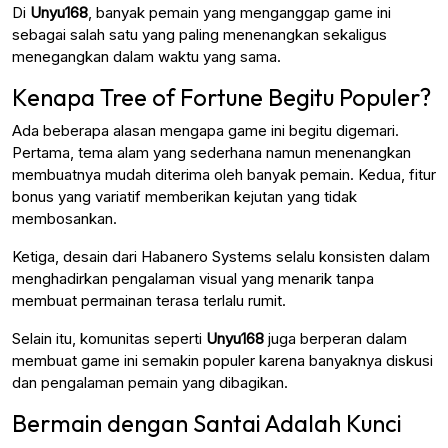
Di
Unyu168
, banyak pemain yang menganggap game ini
sebagai salah satu yang paling menenangkan sekaligus
menegangkan dalam waktu yang sama.
Kenapa Tree of Fortune Begitu Populer?
Ada beberapa alasan mengapa game ini begitu digemari.
Pertama, tema alam yang sederhana namun menenangkan
membuatnya mudah diterima oleh banyak pemain. Kedua, fitur
bonus yang variatif memberikan kejutan yang tidak
membosankan.
Ketiga, desain dari
Habanero Systems
selalu konsisten dalam
menghadirkan pengalaman visual yang menarik tanpa
membuat permainan terasa terlalu rumit.
Selain itu, komunitas seperti
Unyu168
juga berperan dalam
membuat game ini semakin populer karena banyaknya diskusi
dan pengalaman pemain yang dibagikan.
Bermain dengan Santai Adalah Kunci