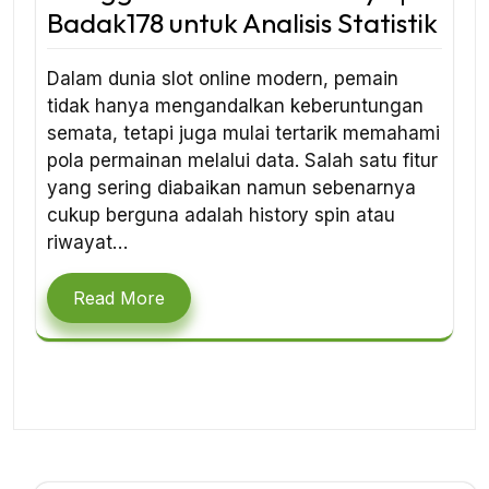
Badak178 untuk Analisis Statistik
Dalam dunia slot online modern, pemain
tidak hanya mengandalkan keberuntungan
semata, tetapi juga mulai tertarik memahami
pola permainan melalui data. Salah satu fitur
yang sering diabaikan namun sebenarnya
cukup berguna adalah history spin atau
riwayat…
Read More