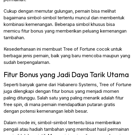
Cukup dengan memutar gulungan, pemain bisa melihat
bagaimana simbol-simbol tertentu muncul dan membentuk
kombinasi kemenangan. Beberapa simbol khusus bisa
memicu fitur bonus yang memberikan peluang kemenangan
tambahan.
Kesederhanaan ini membuat Tree of Fortune cocok untuk
berbagai jenis pemain, baik yang baru mencoba maupun yang
sudah berpengalaman.
Fitur Bonus yang Jadi Daya Tarik Utama
Seperti banyak game dari
Habanero Systems
, Tree of Fortune
juga dilengkapi dengan fitur bonus yang menjadi momen
paling ditunggu. Salah satu yang paling menarik adalah fitur
free spin, di mana pemain mendapatkan putaran gratis
dengan potensi kemenangan lebih besar.
Dalam mode ini, simbol-simbol tertentu bisa memberikan
pengali atau hadiah tambahan yang membuat hasil permainan