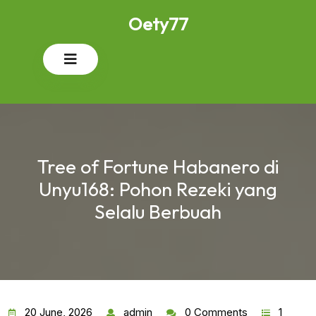
Skip
Oety77
to
content
Open
Button
Tree of Fortune Habanero di
Unyu168: Pohon Rezeki yang
Selalu Berbuah
20 June, 2026
admin
0 Comments
1