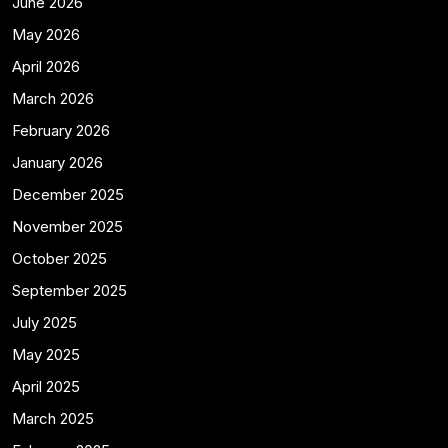
June 2026
May 2026
April 2026
March 2026
February 2026
January 2026
December 2025
November 2025
October 2025
September 2025
July 2025
May 2025
April 2025
March 2025