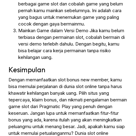
berbagai game slot dan cobalah game yang belum
pernah kamu mainkan sebelumnya. Ini adalah cara
yang bagus untuk menemukan game yang paling
cocok dengan gaya bermainmu.
Mainkan Game dalam Versi Demo Jika kamu belum
terbiasa dengan permainan slot, cobalah bermain di
versi demo terlebih dahulu. Dengan begitu, kamu
bisa belajar cara kerja permainan tanpa risiko
kehilangan uang.
Kesimpulan
Dengan memanfaatkan slot bonus new member, kamu
bisa memulai perjalanan di dunia slot online tanpa harus
khawatir kehilangan banyak uang. Pilih situs yang
tepercaya, klaim bonus, dan nikmati pengalaman bermain
game slot dari Pragmatic Play yang penuh dengan
keseruan. Jangan lupa untuk memanfaatkan fitur-fitur
bonus yang ada, karena itulah yang akan meningkatkan
peluangmu untuk menang besar. Jadi, apakah kamu siap
untuk memulai petualanganmu? Dunia slot online