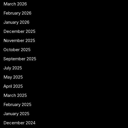
March 2026
February 2026
January 2026
December 2025
November 2025
October 2025
September 2025
July 2025
May 2025
April 2025
March 2025
February 2025
January 2025
December 2024