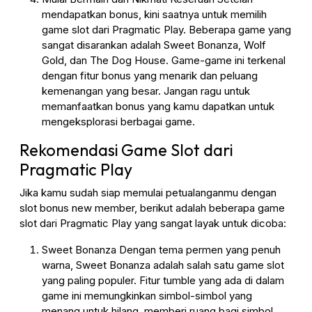
mendapatkan bonus, kini saatnya untuk memilih
game slot dari Pragmatic Play. Beberapa game yang
sangat disarankan adalah Sweet Bonanza, Wolf
Gold, dan The Dog House. Game-game ini terkenal
dengan fitur bonus yang menarik dan peluang
kemenangan yang besar. Jangan ragu untuk
memanfaatkan bonus yang kamu dapatkan untuk
mengeksplorasi berbagai game.
Rekomendasi Game Slot dari
Pragmatic Play
Jika kamu sudah siap memulai petualanganmu dengan
slot bonus new member, berikut adalah beberapa game
slot dari Pragmatic Play yang sangat layak untuk dicoba:
Sweet Bonanza Dengan tema permen yang penuh
warna, Sweet Bonanza adalah salah satu game slot
yang paling populer. Fitur tumble yang ada di dalam
game ini memungkinkan simbol-simbol yang
menang untuk hilang, memberi ruang bagi simbol