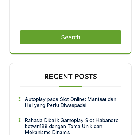
Search
RECENT POSTS
Autoplay pada Slot Online: Manfaat dan
Hal yang Perlu Diwaspadai
Rahasia Dibalik Gameplay Slot Habanero
betwin188 dengan Tema Unik dan
Mekanisme Dinamis