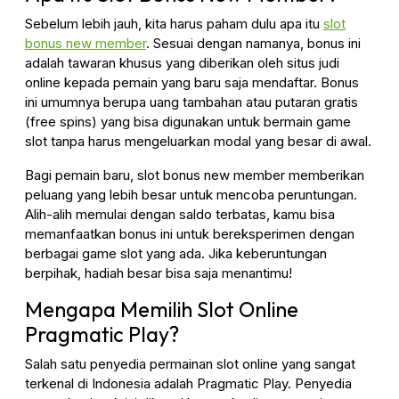
Sebelum lebih jauh, kita harus paham dulu apa itu
slot
bonus new member
. Sesuai dengan namanya, bonus ini
adalah tawaran khusus yang diberikan oleh situs judi
online kepada pemain yang baru saja mendaftar. Bonus
ini umumnya berupa uang tambahan atau putaran gratis
(free spins) yang bisa digunakan untuk bermain game
slot tanpa harus mengeluarkan modal yang besar di awal.
Bagi pemain baru, slot bonus new member memberikan
peluang yang lebih besar untuk mencoba peruntungan.
Alih-alih memulai dengan saldo terbatas, kamu bisa
memanfaatkan bonus ini untuk bereksperimen dengan
berbagai game slot yang ada. Jika keberuntungan
berpihak, hadiah besar bisa saja menantimu!
Mengapa Memilih Slot Online
Pragmatic Play?
Salah satu penyedia permainan slot online yang sangat
terkenal di Indonesia adalah Pragmatic Play. Penyedia