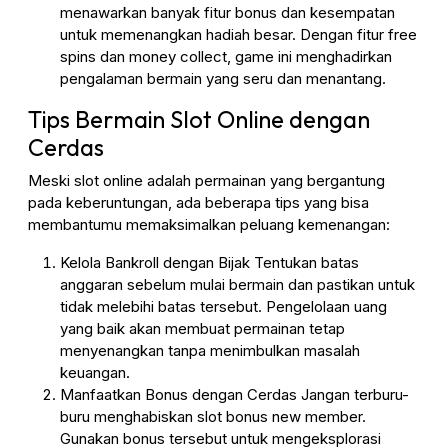
menawarkan banyak fitur bonus dan kesempatan
untuk memenangkan hadiah besar. Dengan fitur free
spins dan money collect, game ini menghadirkan
pengalaman bermain yang seru dan menantang.
Tips Bermain Slot Online dengan
Cerdas
Meski slot online adalah permainan yang bergantung
pada keberuntungan, ada beberapa tips yang bisa
membantumu memaksimalkan peluang kemenangan:
Kelola Bankroll dengan Bijak Tentukan batas
anggaran sebelum mulai bermain dan pastikan untuk
tidak melebihi batas tersebut. Pengelolaan uang
yang baik akan membuat permainan tetap
menyenangkan tanpa menimbulkan masalah
keuangan.
Manfaatkan Bonus dengan Cerdas Jangan terburu-
buru menghabiskan slot bonus new member.
Gunakan bonus tersebut untuk mengeksplorasi