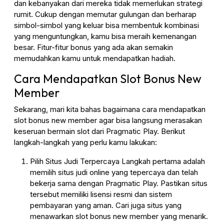
dan kebanyakan dari mereka tidak memerlukan strategi
rumit. Cukup dengan memutar gulungan dan berharap
simbol-simbol yang keluar bisa membentuk kombinasi
yang menguntungkan, kamu bisa meraih kemenangan
besar. Fitur-fitur bonus yang ada akan semakin
memudahkan kamu untuk mendapatkan hadiah.
Cara Mendapatkan Slot Bonus New
Member
Sekarang, mari kita bahas bagaimana cara mendapatkan
slot bonus new member agar bisa langsung merasakan
keseruan bermain slot dari Pragmatic Play. Berikut
langkah-langkah yang perlu kamu lakukan:
Pilih Situs Judi Terpercaya Langkah pertama adalah
memilih situs judi online yang tepercaya dan telah
bekerja sama dengan Pragmatic Play. Pastikan situs
tersebut memiliki lisensi resmi dan sistem
pembayaran yang aman. Cari juga situs yang
menawarkan slot bonus new member yang menarik.