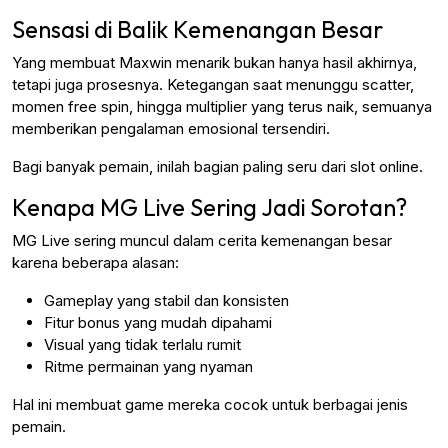
Sensasi di Balik Kemenangan Besar
Yang membuat Maxwin menarik bukan hanya hasil akhirnya,
tetapi juga prosesnya. Ketegangan saat menunggu scatter,
momen free spin, hingga multiplier yang terus naik, semuanya
memberikan pengalaman emosional tersendiri.
Bagi banyak pemain, inilah bagian paling seru dari slot online.
Kenapa MG Live Sering Jadi Sorotan?
MG Live sering muncul dalam cerita kemenangan besar
karena beberapa alasan:
Gameplay yang stabil dan konsisten
Fitur bonus yang mudah dipahami
Visual yang tidak terlalu rumit
Ritme permainan yang nyaman
Hal ini membuat game mereka cocok untuk berbagai jenis
pemain.