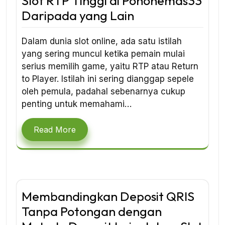
Slot RTP Tinggi di Pohonemas33
Daripada yang Lain
Dalam dunia slot online, ada satu istilah
yang sering muncul ketika pemain mulai
serius memilih game, yaitu RTP atau Return
to Player. Istilah ini sering dianggap sepele
oleh pemula, padahal sebenarnya cukup
penting untuk memahami…
Read More
Membandingkan Deposit QRIS
Tanpa Potongan dengan