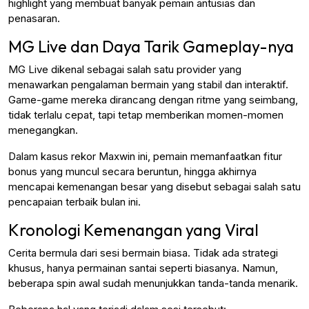
highlight yang membuat banyak pemain antusias dan
penasaran.
MG Live dan Daya Tarik Gameplay-nya
MG Live dikenal sebagai salah satu provider yang
menawarkan pengalaman bermain yang stabil dan interaktif.
Game-game mereka dirancang dengan ritme yang seimbang,
tidak terlalu cepat, tapi tetap memberikan momen-momen
menegangkan.
Dalam kasus rekor Maxwin ini, pemain memanfaatkan fitur
bonus yang muncul secara beruntun, hingga akhirnya
mencapai kemenangan besar yang disebut sebagai salah satu
pencapaian terbaik bulan ini.
Kronologi Kemenangan yang Viral
Cerita bermula dari sesi bermain biasa. Tidak ada strategi
khusus, hanya permainan santai seperti biasanya. Namun,
beberapa spin awal sudah menunjukkan tanda-tanda menarik.