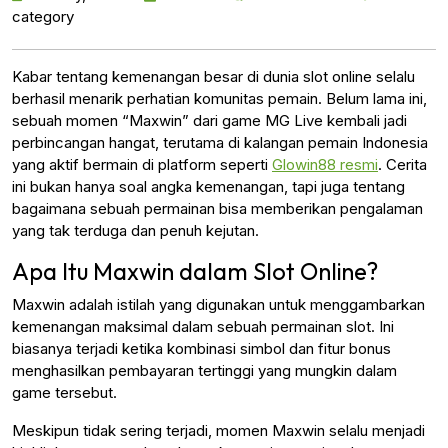
category
Kabar tentang kemenangan besar di dunia slot online selalu
berhasil menarik perhatian komunitas pemain. Belum lama ini,
sebuah momen “Maxwin” dari game MG Live kembali jadi
perbincangan hangat, terutama di kalangan pemain Indonesia
yang aktif bermain di platform seperti
Glowin88 resmi
. Cerita
ini bukan hanya soal angka kemenangan, tapi juga tentang
bagaimana sebuah permainan bisa memberikan pengalaman
yang tak terduga dan penuh kejutan.
Apa Itu Maxwin dalam Slot Online?
Maxwin adalah istilah yang digunakan untuk menggambarkan
kemenangan maksimal dalam sebuah permainan slot. Ini
biasanya terjadi ketika kombinasi simbol dan fitur bonus
menghasilkan pembayaran tertinggi yang mungkin dalam
game tersebut.
Meskipun tidak sering terjadi, momen Maxwin selalu menjadi