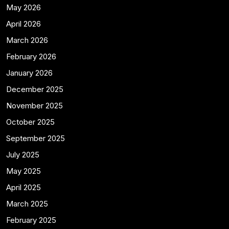
May 2026
April 2026
March 2026
February 2026
January 2026
December 2025
November 2025
October 2025
September 2025
July 2025
May 2025
April 2025
March 2025
February 2025