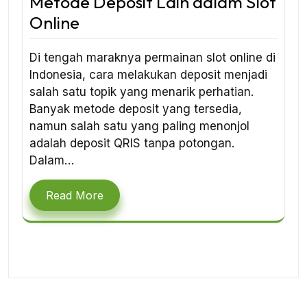
Metode Deposit Lain dalam Slot
Online
Di tengah maraknya permainan slot online di
Indonesia, cara melakukan deposit menjadi
salah satu topik yang menarik perhatian.
Banyak metode deposit yang tersedia,
namun salah satu yang paling menonjol
adalah deposit QRIS tanpa potongan.
Dalam…
Read More