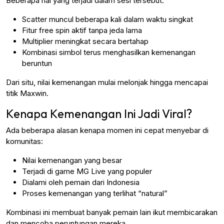
Beberapa hal yang terjadi dalam sesi tersebut:
Scatter muncul beberapa kali dalam waktu singkat
Fitur free spin aktif tanpa jeda lama
Multiplier meningkat secara bertahap
Kombinasi simbol terus menghasilkan kemenangan
beruntun
Dari situ, nilai kemenangan mulai melonjak hingga mencapai
titik Maxwin.
Kenapa Kemenangan Ini Jadi Viral?
Ada beberapa alasan kenapa momen ini cepat menyebar di
komunitas:
Nilai kemenangan yang besar
Terjadi di game MG Live yang populer
Dialami oleh pemain dari Indonesia
Proses kemenangan yang terlihat “natural”
Kombinasi ini membuat banyak pemain lain ikut membicarakan
dan mencoba peruntungan mereka.