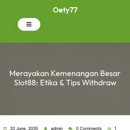
Skip
Oety77
to
content
Open
Button
Merayakan Kemenangan Besar
Slot88: Etika & Tips Withdraw
20 June, 2026
admin
0 Comments
1