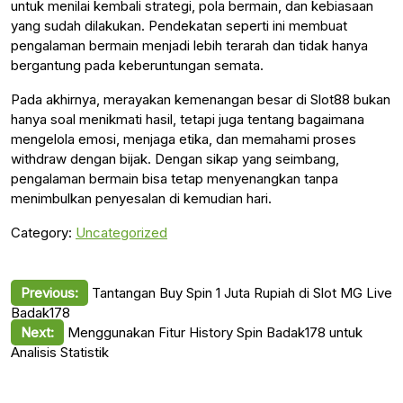
untuk menilai kembali strategi, pola bermain, dan kebiasaan
yang sudah dilakukan. Pendekatan seperti ini membuat
pengalaman bermain menjadi lebih terarah dan tidak hanya
bergantung pada keberuntungan semata.
Pada akhirnya, merayakan kemenangan besar di Slot88 bukan
hanya soal menikmati hasil, tetapi juga tentang bagaimana
mengelola emosi, menjaga etika, dan memahami proses
withdraw dengan bijak. Dengan sikap yang seimbang,
pengalaman bermain bisa tetap menyenangkan tanpa
menimbulkan penyesalan di kemudian hari.
Category:
Uncategorized
Post
Previous:
Tantangan Buy Spin 1 Juta Rupiah di Slot MG Live
Badak178
navigation
Next:
Menggunakan Fitur History Spin Badak178 untuk
Analisis Statistik