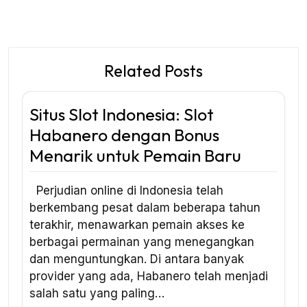
Related Posts
Situs Slot Indonesia: Slot
Habanero dengan Bonus
Menarik untuk Pemain Baru
Perjudian online di Indonesia telah
berkembang pesat dalam beberapa tahun
terakhir, menawarkan pemain akses ke
berbagai permainan yang menegangkan
dan menguntungkan. Di antara banyak
provider yang ada, Habanero telah menjadi
salah satu yang paling…