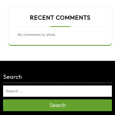
RECENT COMMENTS
No comments to show.
<
Search
Search