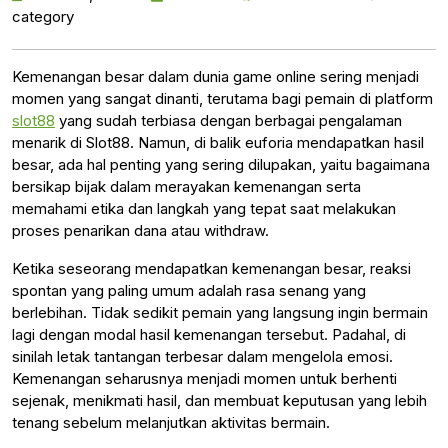
category
Kemenangan besar dalam dunia game online sering menjadi
momen yang sangat dinanti, terutama bagi pemain di platform
slot88
yang sudah terbiasa dengan berbagai pengalaman
menarik di Slot88. Namun, di balik euforia mendapatkan hasil
besar, ada hal penting yang sering dilupakan, yaitu bagaimana
bersikap bijak dalam merayakan kemenangan serta
memahami etika dan langkah yang tepat saat melakukan
proses penarikan dana atau withdraw.
Ketika seseorang mendapatkan kemenangan besar, reaksi
spontan yang paling umum adalah rasa senang yang
berlebihan. Tidak sedikit pemain yang langsung ingin bermain
lagi dengan modal hasil kemenangan tersebut. Padahal, di
sinilah letak tantangan terbesar dalam mengelola emosi.
Kemenangan seharusnya menjadi momen untuk berhenti
sejenak, menikmati hasil, dan membuat keputusan yang lebih
tenang sebelum melanjutkan aktivitas bermain.