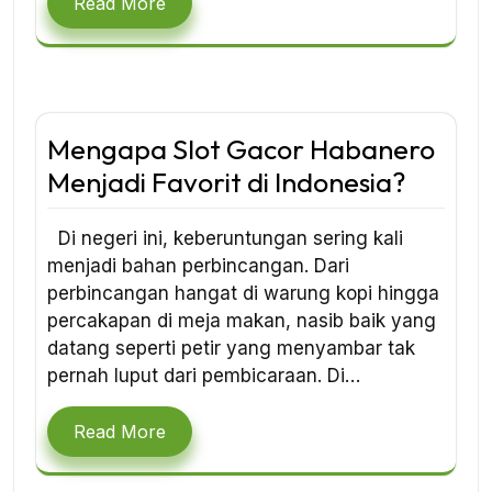
Read More
Mengapa Slot Gacor Habanero
Menjadi Favorit di Indonesia?
Di negeri ini, keberuntungan sering kali
menjadi bahan perbincangan. Dari
perbincangan hangat di warung kopi hingga
percakapan di meja makan, nasib baik yang
datang seperti petir yang menyambar tak
pernah luput dari pembicaraan. Di…
Read More