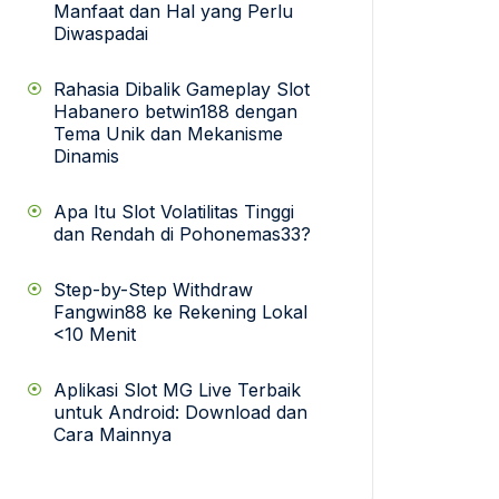
Manfaat dan Hal yang Perlu
Diwaspadai
Rahasia Dibalik Gameplay Slot
Habanero betwin188 dengan
Tema Unik dan Mekanisme
Dinamis
Apa Itu Slot Volatilitas Tinggi
dan Rendah di Pohonemas33?
Step-by-Step Withdraw
Fangwin88 ke Rekening Lokal
<10 Menit
Aplikasi Slot MG Live Terbaik
untuk Android: Download dan
Cara Mainnya