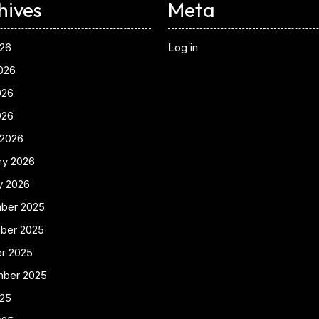
hives
Meta
026
Log in
026
026
026
 2026
ry 2026
y 2026
ber 2025
ber 2025
r 2025
mber 2025
025