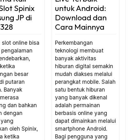
Slot Spinix
untuk Android:
ung JP di
Download dan
 328
Cara Mainnya
slot online bisa
Perkembangan
i pengalaman
teknologi membuat
endebarkan,
banyak aktivitas
 ketika
hiburan digital semakin
ngan besar
mudah diakses melalui
di putaran
perangkat mobile. Salah
. Banyak
satu bentuk hiburan
 merasa
yang banyak dikenal
ung dan bahkan
adalah permainan
n dengan
berbasis online yang
 yang
dapat dimainkan melalui
kan oleh Spinix,
smartphone Android.
a ketika
Bagi pengguna yang