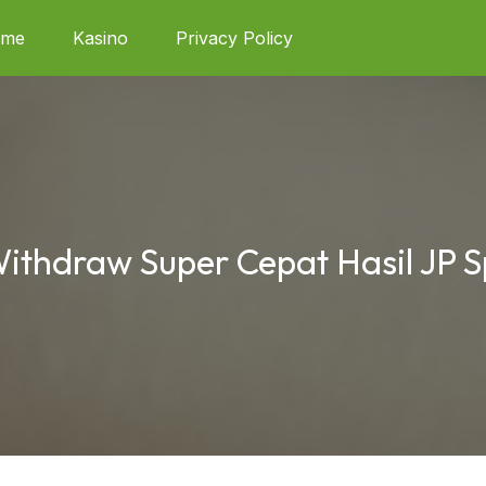
me
Kasino
Privacy Policy
thdraw Super Cepat Hasil JP Spi