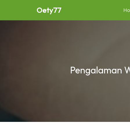
Skip
Oety77
to
Ho
content
Pengalaman Wi