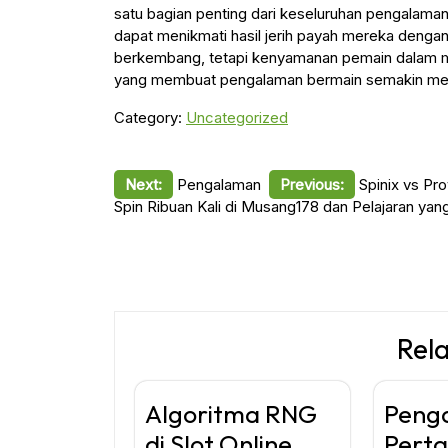
satu bagian penting dari keseluruhan pengalaman 
dapat menikmati hasil jerih payah mereka dengan 
berkembang, tetapi kenyamanan pemain dalam me
yang membuat pengalaman bermain semakin me
Category:
Uncategorized
Post
Next:
Pengalaman
Previous:
Spinix vs Pr
Spin Ribuan Kali di Musang178 dan Pelajaran yang
navigation
Rel
Algoritma RNG
Peng
di Slot Online
Perta