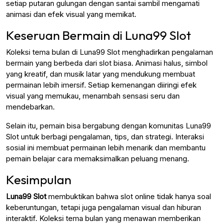
setiap putaran gulungan dengan santai sambil mengamati
animasi dan efek visual yang memikat.
Keseruan Bermain di Luna99 Slot
Koleksi tema bulan di Luna99 Slot menghadirkan pengalaman
bermain yang berbeda dari slot biasa. Animasi halus, simbol
yang kreatif, dan musik latar yang mendukung membuat
permainan lebih imersif. Setiap kemenangan diiringi efek
visual yang memukau, menambah sensasi seru dan
mendebarkan.
Selain itu, pemain bisa bergabung dengan komunitas Luna99
Slot untuk berbagi pengalaman, tips, dan strategi. Interaksi
sosial ini membuat permainan lebih menarik dan membantu
pemain belajar cara memaksimalkan peluang menang.
Kesimpulan
Luna99 Slot
membuktikan bahwa slot online tidak hanya soal
keberuntungan, tetapi juga pengalaman visual dan hiburan
interaktif. Koleksi tema bulan yang menawan memberikan