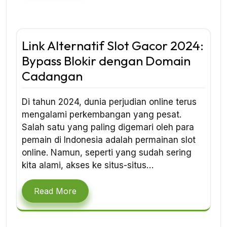
Link Alternatif Slot Gacor 2024:
Bypass Blokir dengan Domain
Cadangan
Di tahun 2024, dunia perjudian online terus
mengalami perkembangan yang pesat.
Salah satu yang paling digemari oleh para
pemain di Indonesia adalah permainan slot
online. Namun, seperti yang sudah sering
kita alami, akses ke situs-situs…
Read More