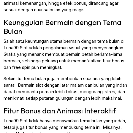
animasi kemenangan, hingga efek bonus, dirancang agar
sesuai dengan nuansa bulan yang magis.
Keunggulan Bermain dengan Tema
Bulan
Salah satu keuntungan utama bermain dengan tema bulan di
Luna99 Slot adalah pengalaman visual yang menyenangkan.
Grafis yang menarik membuat pemain betah berlama-lama
bermain, sehingga peluang untuk memanfaatkan fitur bonus
dan free spin pun meningkat.
Selain itu, tema bulan juga memberikan suasana yang lebih
santai. Bermain slot dengan latar malam dan bulan yang indah
dapat membantu pemain lebih fokus, mengurangi stres, dan
menikmati setiap putaran gulungan dengan lebih maksimal.
Fitur Bonus dan Animasi Interaktif
Luna99 Slot tidak hanya menawarkan tema bulan yang indah,
tetapi juga fitur bonus yang mendukung tema ini. Misalnya,