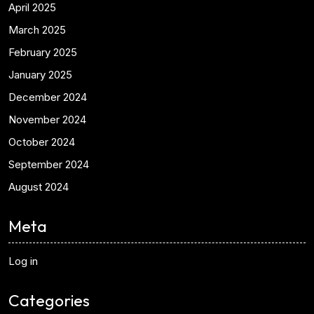
April 2025
March 2025
February 2025
January 2025
December 2024
November 2024
October 2024
September 2024
August 2024
Meta
Log in
Categories