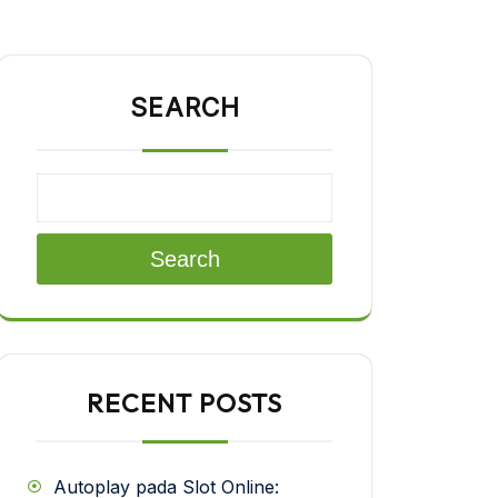
SEARCH
Search
RECENT POSTS
Autoplay pada Slot Online: