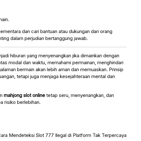
ain.
 sementara dan cari bantuan atau dukungan dari orang
enting dalam perjudian bertanggung jawab.
jadi hiburan yang menyenangkan jika dimainkan dengan
tas modal dan waktu, memahami permainan, menghindari
galaman bermain akan lebih aman dan memuaskan. Prinsip
angan, tetapi juga menjaga kesejahteraan mental dan
an
mahjong slot online
tetap seru, menyenangkan, dan
a risiko berlebihan.
ara Mendeteksi Slot 777 Ilegal di Platform Tak Terpercaya