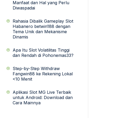
Manfaat dan Hal yang Perlu
Diwaspadai
Rahasia Dibalik Gameplay Slot
Habanero betwin188 dengan
Tema Unik dan Mekanisme
Dinamis
Apa Itu Slot Volatilitas Tinggi
dan Rendah di Pohonemas33?
Step-by-Step Withdraw
Fangwin88 ke Rekening Lokal
<10 Menit
Aplikasi Slot MG Live Terbaik
untuk Android: Download dan
Cara Mainnya