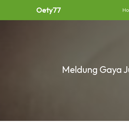
Skip
Oety77
to
Ho
content
Meldung Gaya J