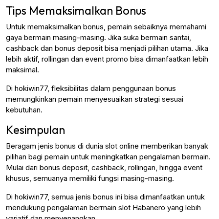
Tips Memaksimalkan Bonus
Untuk memaksimalkan bonus, pemain sebaiknya memahami
gaya bermain masing-masing. Jika suka bermain santai,
cashback dan bonus deposit bisa menjadi pilihan utama. Jika
lebih aktif, rollingan dan event promo bisa dimanfaatkan lebih
maksimal.
Di hokiwin77, fleksibilitas dalam penggunaan bonus
memungkinkan pemain menyesuaikan strategi sesuai
kebutuhan.
Kesimpulan
Beragam jenis bonus di dunia slot online memberikan banyak
pilihan bagi pemain untuk meningkatkan pengalaman bermain.
Mulai dari bonus deposit, cashback, rollingan, hingga event
khusus, semuanya memiliki fungsi masing-masing.
Di hokiwin77, semua jenis bonus ini bisa dimanfaatkan untuk
mendukung pengalaman bermain slot Habanero yang lebih
variatif dan menyenangkan.