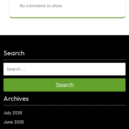
No comments to show.
<
Search
Search
Archives
July 2026
June 2026