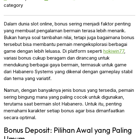
category
Dalam dunia slot online, bonus sering menjadi faktor penting
yang membuat pengalaman bermain terasa lebih menarik.
Bukan hanya soal tambahan nilai, tetapi juga bagaimana bonus
tersebut bisa membantu pemain mengeksplorasi berbagai
game dengan lebih leluasa. Di platform seperti
hokiwin77
,
variasi bonus cukup beragam dan dirancang untuk
mendukung berbagai gaya bermain, termasuk untuk game
dari
Habanero Systems
yang dikenal dengan gameplay stabil
dan tema yang variatif.
Namun, dengan banyaknya jenis bonus yang tersedia, pemain
sering bingung mana yang paling cocok untuk digunakan,
terutama saat bermain slot Habanero. Untuk itu, penting
memahami karakter setiap bonus agar bisa dimanfaatkan
secara optimal.
Bonus Deposit: Pilihan Awal yang Paling
Umum