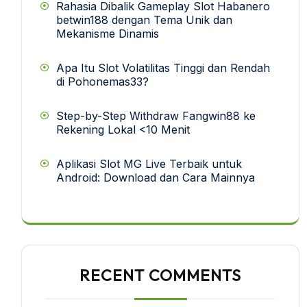
Rahasia Dibalik Gameplay Slot Habanero
betwin188 dengan Tema Unik dan
Mekanisme Dinamis
Apa Itu Slot Volatilitas Tinggi dan Rendah
di Pohonemas33?
Step-by-Step Withdraw Fangwin88 ke
Rekening Lokal <10 Menit
Aplikasi Slot MG Live Terbaik untuk
Android: Download dan Cara Mainnya
RECENT COMMENTS