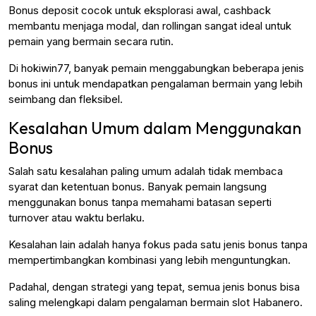
Bonus deposit cocok untuk eksplorasi awal, cashback
membantu menjaga modal, dan rollingan sangat ideal untuk
pemain yang bermain secara rutin.
Di hokiwin77, banyak pemain menggabungkan beberapa jenis
bonus ini untuk mendapatkan pengalaman bermain yang lebih
seimbang dan fleksibel.
Kesalahan Umum dalam Menggunakan
Bonus
Salah satu kesalahan paling umum adalah tidak membaca
syarat dan ketentuan bonus. Banyak pemain langsung
menggunakan bonus tanpa memahami batasan seperti
turnover atau waktu berlaku.
Kesalahan lain adalah hanya fokus pada satu jenis bonus tanpa
mempertimbangkan kombinasi yang lebih menguntungkan.
Padahal, dengan strategi yang tepat, semua jenis bonus bisa
saling melengkapi dalam pengalaman bermain slot Habanero.