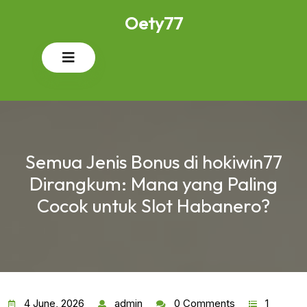
Skip
Oety77
to
content
Open
Button
Semua Jenis Bonus di hokiwin77
Dirangkum: Mana yang Paling
Cocok untuk Slot Habanero?
4 June, 2026
admin
0 Comments
1