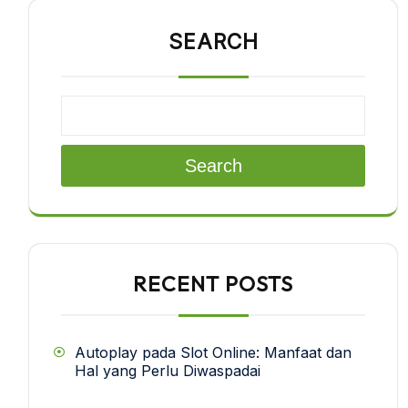
SEARCH
Search
RECENT POSTS
Autoplay pada Slot Online: Manfaat dan
Hal yang Perlu Diwaspadai