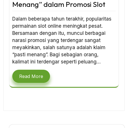
Menang” dalam Promosi Slot
Dalam beberapa tahun terakhir, popularitas
permainan slot online meningkat pesat.
Bersamaan dengan itu, muncul berbagai
narasi promosi yang terdengar sangat
meyakinkan, salah satunya adalah klaim
“pasti menang”. Bagi sebagian orang,
kalimat ini terdengar seperti peluang…
Read More