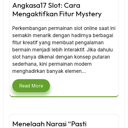
Angkasa17 Slot: Cara
Mengaktifkan Fitur Mystery
Perkembangan permainan slot online saat ini
semakin menarik dengan hadirnya berbagai
fitur kreatif yang membuat pengalaman
bermain menjadi lebih interaktif. Jika dahulu
slot hanya dikenal dengan konsep putaran
sederhana, kini permainan modern
menghadirkan banyak elemen…
Read More
Menelaah Narasi “Pasti