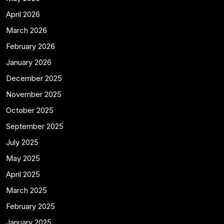
April 2026
March 2026
February 2026
January 2026
December 2025
November 2025
October 2025
September 2025
July 2025
May 2025
April 2025
March 2025
February 2025
January 2025