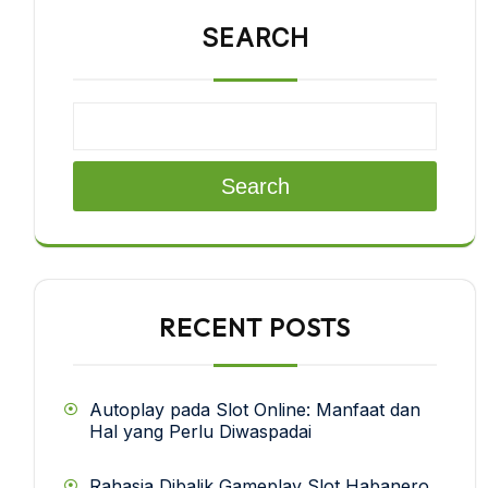
SEARCH
Search
RECENT POSTS
Autoplay pada Slot Online: Manfaat dan
Hal yang Perlu Diwaspadai
Rahasia Dibalik Gameplay Slot Habanero