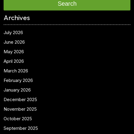
Search
Archives
July 2026
June 2026
May 2026
April 2026
March 2026
February 2026
January 2026
December 2025
November 2025
October 2025
September 2025