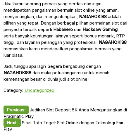
Jika kamu seorang pemain yang cerdas dan ingin
mendapatkan pengalaman bermain slot online yang aman,
menyenangkan, dan menguntungkan,
NAGAHOKI88
adalah
pilihan yang tepat. Dengan berbagai pilihan permainan slot dari
penyedia terbaik seperti
Habanero
dan
Hacksaw Gaming
,
serta banyak keuntungan lainnya seperti bonus menarik, RTP
tinggi, dan layanan pelanggan yang profesional,
NAGAHOKI88
memastikan kamu mendapatkan pengalaman bermain yang
luar biasa.
Jadi, tunggu apa lagi? Segera bergabung dengan
NAGAHOKI88
dan mulai petualanganmu untuk meraih
kemenangan besar di dunia judi slot online!
Category:
Uncategorized
Post
Previous:
Jadikan Slot Deposit 5K Anda Menguntungkan di
Pragmatic Play
navigation
Next:
Situs Toto Togel: Slot Online dengan Teknologi Fair
Play