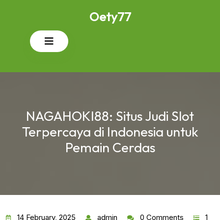
Skip
Oety77
to
content
Open
Button
NAGAHOKI88: Situs Judi Slot
Terpercaya di Indonesia untuk
Pemain Cerdas
14 February, 2025
admin
0 Comments
1