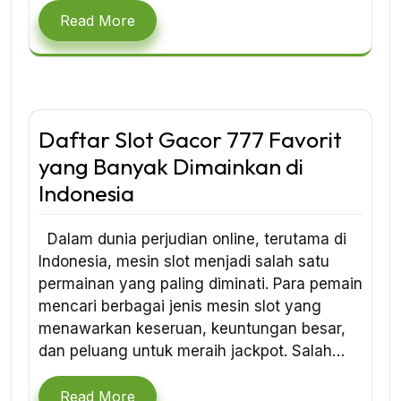
Read More
Daftar Slot Gacor 777 Favorit
yang Banyak Dimainkan di
Indonesia
Dalam dunia perjudian online, terutama di
Indonesia, mesin slot menjadi salah satu
permainan yang paling diminati. Para pemain
mencari berbagai jenis mesin slot yang
menawarkan keseruan, keuntungan besar,
dan peluang untuk meraih jackpot. Salah…
Read More