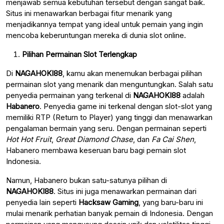
menjawab semua kebutuhan tersebut dengan sangat baik.
Situs ini menawarkan berbagai fitur menarik yang
menjadikannya tempat yang ideal untuk pemain yang ingin
mencoba keberuntungan mereka di dunia slot online.
Pilihan Permainan Slot Terlengkap
Di
NAGAHOKI88
, kamu akan menemukan berbagai pilihan
permainan slot yang menarik dan menguntungkan. Salah satu
penyedia permainan yang terkenal di
NAGAHOKI88
adalah
Habanero
. Penyedia game ini terkenal dengan slot-slot yang
memiliki RTP (Return to Player) yang tinggi dan menawarkan
pengalaman bermain yang seru. Dengan permainan seperti
Hot Hot Fruit
,
Great Diamond Chase
, dan
Fa Cai Shen
,
Habanero membawa keseruan baru bagi pemain slot
Indonesia.
Namun, Habanero bukan satu-satunya pilihan di
NAGAHOKI88
. Situs ini juga menawarkan permainan dari
penyedia lain seperti
Hacksaw Gaming
, yang baru-baru ini
mulai menarik perhatian banyak pemain di Indonesia. Dengan