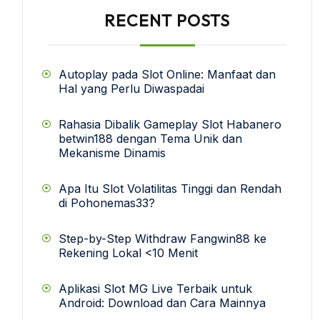
RECENT POSTS
Autoplay pada Slot Online: Manfaat dan
Hal yang Perlu Diwaspadai
Rahasia Dibalik Gameplay Slot Habanero
betwin188 dengan Tema Unik dan
Mekanisme Dinamis
Apa Itu Slot Volatilitas Tinggi dan Rendah
di Pohonemas33?
Step-by-Step Withdraw Fangwin88 ke
Rekening Lokal <10 Menit
Aplikasi Slot MG Live Terbaik untuk
Android: Download dan Cara Mainnya