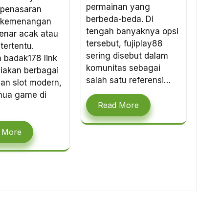
permainan yang
 penasaran
berbeda-beda. Di
 kemenangan
tengah banyaknya opsi
enar acak atau
tersebut, fujiplay88
 tertentu.
sering disebut dalam
m badak178 link
komunitas sebagai
iakan berbagai
salah satu referensi…
an slot modern,
mua game di
Read More
 More