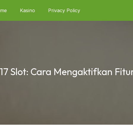
me
Kasino
Privacy Policy
7 Slot: Cara Mengaktifkan Fitu