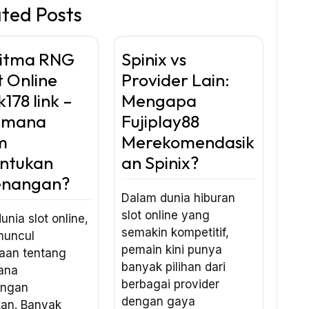
ated Posts
ritma RNG
Spinix vs
t Online
Provider Lain:
178 link –
Mengapa
imana
Fujiplay88
m
Merekomendasik
ntukan
an Spinix?
nangan?
Dalam dunia hiburan
slot online yang
unia slot online,
semakin kompetitif,
muncul
pemain kini punya
aan tentang
banyak pilihan dari
ana
berbagai provider
ngan
dengan gaya
kan. Banyak